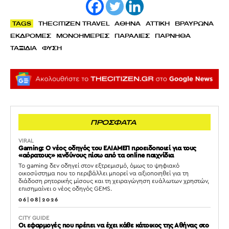
TAGS
THECITIZEN TRAVEL
ΑΘΗΝΑ
ΑΤΤΙΚΗ
ΒΡΑΥΡΩΝΑ
ΕΚΔΡΟΜΕΣ
ΜΟΝΟΗΜΕΡΕΣ
ΠΑΡΑΛΙΕΣ
ΠΑΡΝΗΘΑ
ΤΑΞΙΔΙΑ
ΦΥΣΗ
ΠΡΟΣΦΑΤΑ
VIRAL
Gaming: Ο νέος οδηγός του ΕΛΙΑΜΕΠ προειδοποιεί για τους
«αόρατους» κινδύνους πίσω από τα online παιχνίδια
Το gaming δεν οδηγεί στον εξτρεμισμό, όμως το ψηφιακό
οικοσύστημα που το περιβάλλει μπορεί να αξιοποιηθεί για τη
διάδοση ρητορικής μίσους και τη χειραγώγηση ευάλωτων χρηστών,
επισημαίνει ο νέος οδηγός GEMS.
06|08|2026
CITY GUIDE
Οι εφαρμογές που πρέπει να έχει κάθε κάτοικος της Αθήνας στο