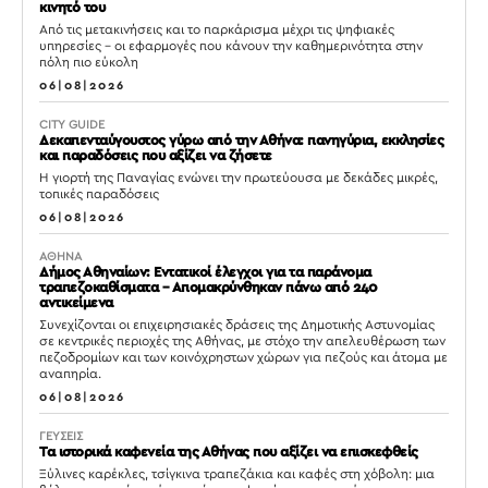
κινητό του
Από τις μετακινήσεις και το παρκάρισμα μέχρι τις ψηφιακές
υπηρεσίες – οι εφαρμογές που κάνουν την καθημερινότητα στην
πόλη πιο εύκολη
06|08|2026
CITY GUIDE
Δεκαπενταύγουστος γύρω από την Αθήνα: πανηγύρια, εκκλησίες
και παραδόσεις που αξίζει να ζήσετε
Η γιορτή της Παναγίας ενώνει την πρωτεύουσα με δεκάδες μικρές,
τοπικές παραδόσεις
06|08|2026
ΑΘΗΝΑ
Δήμος Αθηναίων: Εντατικοί έλεγχοι για τα παράνομα
τραπεζοκαθίσματα – Απομακρύνθηκαν πάνω από 240
αντικείμενα
Συνεχίζονται οι επιχειρησιακές δράσεις της Δημοτικής Αστυνομίας
σε κεντρικές περιοχές της Αθήνας, με στόχο την απελευθέρωση των
πεζοδρομίων και των κοινόχρηστων χώρων για πεζούς και άτομα με
αναπηρία.
06|08|2026
ΓΕΥΣΕΙΣ
Τα ιστορικά καφενεία της Αθήνας που αξίζει να επισκεφθείς
Ξύλινες καρέκλες, τσίγκινα τραπεζάκια και καφές στη χόβολη: μια