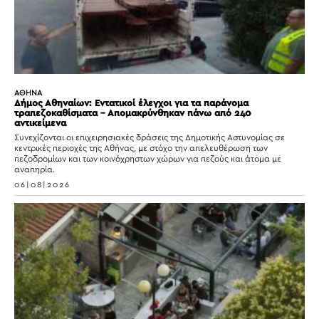
ΑΘΗΝΑ
Δήμος Αθηναίων: Εντατικοί έλεγχοι για τα παράνομα
τραπεζοκαθίσματα – Απομακρύνθηκαν πάνω από 240
αντικείμενα
Συνεχίζονται οι επιχειρησιακές δράσεις της Δημοτικής Αστυνομίας σε
κεντρικές περιοχές της Αθήνας, με στόχο την απελευθέρωση των
πεζοδρομίων και των κοινόχρηστων χώρων για πεζούς και άτομα με
αναπηρία.
06|08|2026