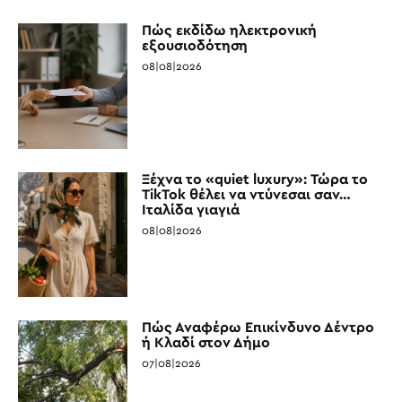
Πώς εκδίδω ηλεκτρονική
εξουσιοδότηση
08|08|2026
Ξέχνα το «quiet luxury»: Τώρα το
TikTok θέλει να ντύνεσαι σαν…
Ιταλίδα γιαγιά
08|08|2026
Πώς Αναφέρω Επικίνδυνο Δέντρο
ή Κλαδί στον Δήμο
07|08|2026