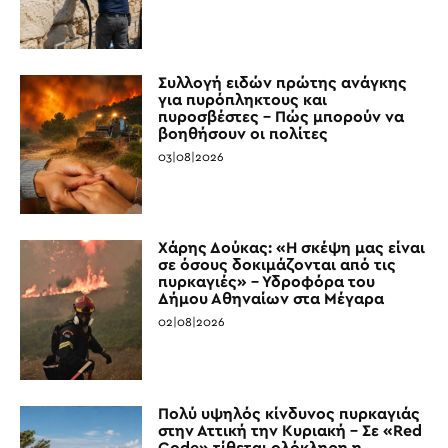
Συλλογή ειδών πρώτης ανάγκης
για πυρόπληκτους και
πυροσβέστες – Πώς μπορούν να
βοηθήσουν οι πολίτες
03|08|2026
Χάρης Δούκας: «Η σκέψη μας είναι
σε όσους δοκιμάζονται από τις
πυρκαγιές» – Υδροφόρα του
Δήμου Αθηναίων στα Μέγαρα
02|08|2026
Πολύ υψηλός κίνδυνος πυρκαγιάς
στην Αττική την Κυριακή – Σε «Red
Code» τίθεται ολόκληρη η