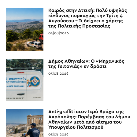
Καιρός στην Αττική: Πολύ υψηλός
κίνδυνος πυρκαγιάς την Τρίτη 4
Αυγούστου – Τι δείχνει ο χάρτης
της Πολιτικής Προστασίας
04|08|2026
Δήμος Αθηναίων: Ο «Μηχανικός
της Γειτονιάς» εν δράσει
03|08|2026
Anti-graffiti στον Ιερό Βράχο της
Ακρόπολης: Παρέμβαση του Δήμου
Αθηναίων μετά από αίτημα του
Υπουργείου Πολιτισμού
03|08|2026