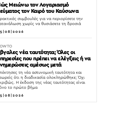
ώς Μειώνω τον Λογαριασμό
εύματος τον Καιρό του Καύσωνα
ρακτικές συμβουλές για να περιορίσετε την
ατανάλωση χωρίς να θυσιάσετε τη δροσιά
5|08|2026
OW TO
βγαλες νέα ταυτότητα; Όλες οι
πηρεσίες που πρέπει να ελέγξεις ή να
νημερώσεις αμέσως μετά
πέκτησες τη νέα αστυνομική ταυτότητα και
εωρείς ότι η διαδικασία ολοκληρώθηκε; Όχι
κριβώς. Η έκδοση της νέας ταυτότητας είναι
όνο το πρώτο βήμα
5|08|2026