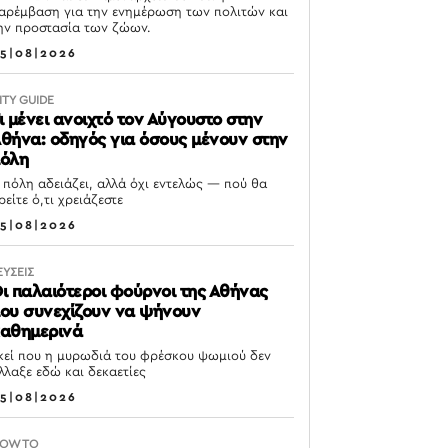
αρέμβαση για την ενημέρωση των πολιτών και
ην προστασία των ζώων.
5|08|2026
ITY GUIDE
ι μένει ανοιχτό τον Αύγουστο στην
θήνα: οδηγός για όσους μένουν στην
όλη
 πόλη αδειάζει, αλλά όχι εντελώς — πού θα
ρείτε ό,τι χρειάζεστε
5|08|2026
ΕΥΣΕΙΣ
ι παλαιότεροι φούρνοι της Αθήνας
ου συνεχίζουν να ψήνουν
αθημερινά
κεί που η μυρωδιά του φρέσκου ψωμιού δεν
λλαξε εδώ και δεκαετίες
5|08|2026
OW TO