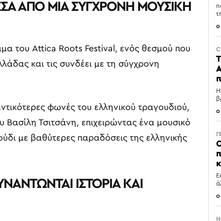
ΕΣΑ ΑΠΟ ΜΙΑ ΣΥΓΧΡΟΝΗ ΜΟΥΣΙΚΗ
π
τ
0
α του Attica Roots Festival, ενός θεσμού που
C
Τ
Ελλάδας και τις συνδέει με τη σύγχρονη
Α
π
Η
β
αντικότερες φωνές του ελληνικού τραγουδιού,
0
υ Βασίλη Τσιτσάνη, επιχειρώντας ένα μουσικό
Γ
ούδι με βαθύτερες παραδόσεις της ελληνικής
Ο
π
κ
Ε
ΥΝΑΝΤΩΝΤΑΙ ΙΣΤΟΡΙΑ ΚΑΙ
ά
0
H