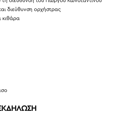
ό τη διεύθυνση του Γιώργου Κωνσταντίνου
και διεύθυνση ορχήστρας
ι κιθάρα
άσο
Η ΕΚΔΗΛΩΣΗ