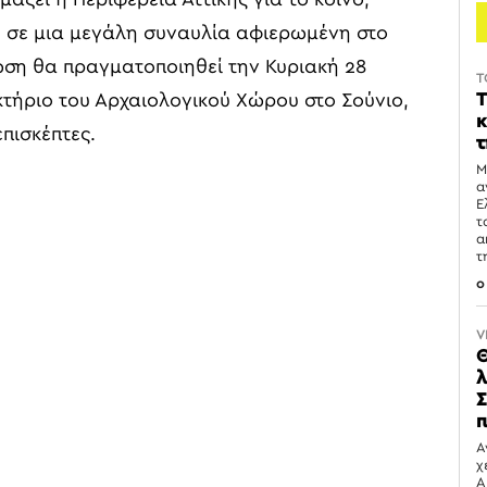
 σε μια μεγάλη συναυλία αφιερωμένη στο
ωση θα πραγματοποιηθεί την Κυριακή 28
T
T
υκτήριο του Αρχαιολογικού Χώρου στο Σούνιο,
κ
πισκέπτες.
τ
Μ
α
Ε
τ
α
τ
0
V
Θ
λ
Σ
π
Α
χ
Α