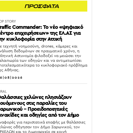
ΠΡΟΣΦΑΤΑ
OP STORY
raffic Commander: Το νέο «ψηφιακό
έντρο επιχειρήσεων» της ΕΛ.ΑΣ για
ην κυκλοφορία στην Αττική
ε τεχνητή νοημοσύνη, drones, κάμερες και
νάλυση δεδομένων σε πραγματικό χρόνο, η
λληνική Αστυνομία φιλοδοξεί να μειώσει την
αλαιπωρία των οδηγών και να αντιμετωπίσει
ποτελεσματικότερα το κυκλοφοριακό πρόβλημα
ης Αθήνας.
6|08|2026
IRAL
αλάσσιες χελώνες πλησιάζουν
ουόμενους στις παραλίες του
αρωνικού – Προειδοποιητικές
ινακίδες και οδηγίες από τον Δήμο
ναφορές για περιστατικά επαφής με θαλάσσιες
ελώνες οδήγησαν τον Δήμο Σαρωνικού, τον
ΡΧΕΛΩΝ και το Λιμεναρχείο σε κοινή