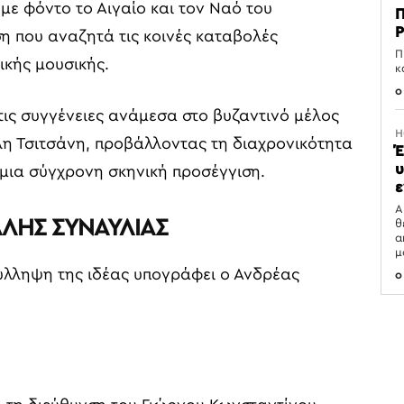
με φόντο το Αιγαίο και τον Ναό του
Π
Ρ
η που αναζητά τις κοινές καταβολές
Π
κής μουσικής.
κ
0
τις συγγένειες ανάμεσα στο βυζαντινό μέλος
H
λη Τσιτσάνη, προβάλλοντας τη διαχρονικότητα
Έ
υ
μια σύγχρονη σκηνική προσέγγιση.
ε
Α
ΑΛΗΣ ΣΥΝΑΥΛΙΑΣ
θ
α
μ
σύλληψη της ιδέας υπογράφει ο Ανδρέας
0