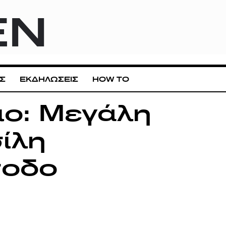
EN
Σ
ΕΚΔΗΛΩΣΕΙΣ
HOW TO
ιο: Μεγάλη
ίλη
σοδο