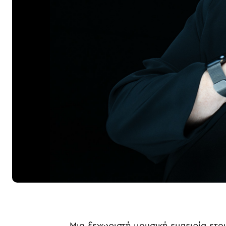
Μια ξεχωριστή μουσική εμπειρία ετοι