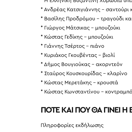
* Η Ελληνική Βυζαντινή Χορωδία υπ
* Ανδρέας Κατσιγιάννης – σαντούρι 
* Βασίλης Προδρόμου – τραγούδι κα
* Γιώργος Μάτσικας – μπουζούκι
* Κώστας Γεδίκης – μπουζούκι
* Γιάννης Τσέρτος – πιάνο
* Κυριάκος Γκουβέντας – βιολί
* Δήμος Βουγιούκας – ακορντεόν
* Σταύρος Κουσκουρίδας – κλαρίνο
* Κώστας Μερετάκης – κρουστά
* Κώστας Κωνσταντίνου – κοντραμπ
ΠΟΤΕ ΚΑΙ ΠΟΥ ΘΑ ΓΙΝΕΙ 
Πληροφορίες εκδήλωσης