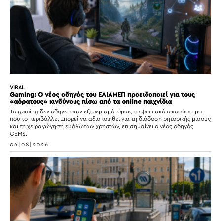
VIRAL
Gaming: Ο νέος οδηγός του ΕΛΙΑΜΕΠ προειδοποιεί για τους
«αόρατους» κινδύνους πίσω από τα online παιχνίδια
Το gaming δεν οδηγεί στον εξτρεμισμό, όμως το ψηφιακό οικοσύστημα
που το περιβάλλει μπορεί να αξιοποιηθεί για τη διάδοση ρητορικής μίσους
και τη χειραγώγηση ευάλωτων χρηστών, επισημαίνει ο νέος οδηγός
GEMS.
06|08|2026