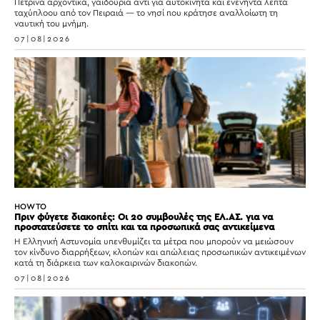
Πέτρινα αρχοντικά, γαϊδούρια αντί για αυτοκίνητα και ενενήντα λεπτά
ταχύπλοου από τον Πειραιά — το νησί που κράτησε αναλλοίωτη τη
ναυτική του μνήμη.
07|08|2026
HOW TO
Πριν φύγετε διακοπές: Οι 20 συμβουλές της ΕΛ.ΑΣ. για να
προστατεύσετε το σπίτι και τα προσωπικά σας αντικείμενα
Η Ελληνική Αστυνομία υπενθυμίζει τα μέτρα που μπορούν να μειώσουν
τον κίνδυνο διαρρήξεων, κλοπών και απώλειας προσωπικών αντικειμένων
κατά τη διάρκεια των καλοκαιρινών διακοπών.
07|08|2026