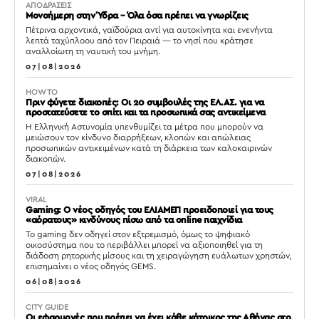
ΑΠΟΔΡΑΣΕΙΣ
Μονοήμερη στην Ύδρα – Όλα όσα πρέπει να γνωρίζεις
Πέτρινα αρχοντικά, γαϊδούρια αντί για αυτοκίνητα και ενενήντα
λεπτά ταχύπλοου από τον Πειραιά — το νησί που κράτησε
αναλλοίωτη τη ναυτική του μνήμη.
07|08|2026
HOW TO
Πριν φύγετε διακοπές: Οι 20 συμβουλές της ΕΛ.ΑΣ. για να
προστατεύσετε το σπίτι και τα προσωπικά σας αντικείμενα
Η Ελληνική Αστυνομία υπενθυμίζει τα μέτρα που μπορούν να
μειώσουν τον κίνδυνο διαρρήξεων, κλοπών και απώλειας
προσωπικών αντικειμένων κατά τη διάρκεια των καλοκαιρινών
διακοπών.
07|08|2026
VIRAL
Gaming: Ο νέος οδηγός του ΕΛΙΑΜΕΠ προειδοποιεί για τους
«αόρατους» κινδύνους πίσω από τα online παιχνίδια
Το gaming δεν οδηγεί στον εξτρεμισμό, όμως το ψηφιακό
οικοσύστημα που το περιβάλλει μπορεί να αξιοποιηθεί για τη
διάδοση ρητορικής μίσους και τη χειραγώγηση ευάλωτων χρηστών,
επισημαίνει ο νέος οδηγός GEMS.
06|08|2026
CITY GUIDE
Οι εφαρμογές που πρέπει να έχει κάθε κάτοικος της Αθήνας στο