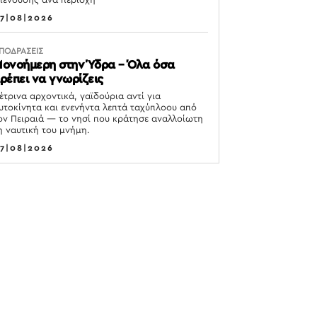
πένδυσης ανά περιοχή
7|08|2026
ΠΟΔΡΑΣΕΙΣ
ονοήμερη στην Ύδρα – Όλα όσα
ρέπει να γνωρίζεις
έτρινα αρχοντικά, γαϊδούρια αντί για
υτοκίνητα και ενενήντα λεπτά ταχύπλοου από
ον Πειραιά — το νησί που κράτησε αναλλοίωτη
η ναυτική του μνήμη.
7|08|2026