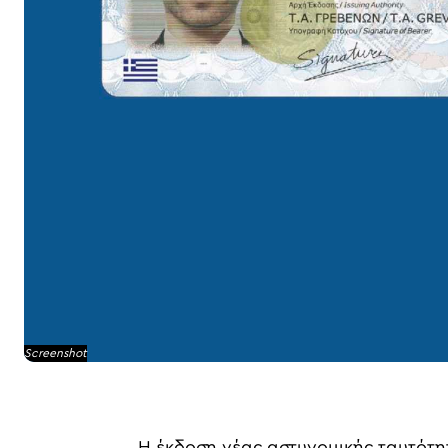
Screenshot
Η έκδοση νέας αστυνομικής ταυτότητ