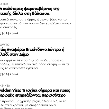
ΕΥΣΕΙΣ
ι καλύτερες ψαροταβέρνες της
ττικής δίπλα στη θάλασσα
ραπέζι πάνω στην άμμο, φρέσκο ψάρι και το
ύμα να σκάει δίπλα σου — δεν χρειάζεται πλοίο
ια διακοπές
7|08|2026
OW TO
ώς Αναφέρω Επικίνδυνο Δέντρο ή
λαδί στον Δήμο
να γερμένο δέντρο ή ξερό κλαδί μπορεί να
ποδειχθεί επικίνδυνο ανά πάσα στιγμή — δείτε
ώς το αναφέρετε έγκαιρα
7|08|2026
ΚΙΝΗΤΑ
olden Visa: Τι ισχύει σήμερα και ποιες
εριοχές επηρεάζονται περισσότερο
ο πρόγραμμα χρυσής βίζας άλλαξε ριζικά τα
ελευταία χρόνια, με διαφορετικά όρια