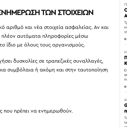
Γ
Ο
Η ΕΝΗΜΕΡΩΣΗ ΤΩΝ ΣΤΟΙΧΕΙΩΝ
Α
Τ
κό αριθμό και νέα στοιχεία ασφαλείας. Αν και
κ
γ
ύν πλέον αυτόματα πληροφορίες μέσω
0
το ίδιο με όλους τους οργανισμούς.
H
Π
ήσει δυσκολίες σε τραπεζικές συναλλαγές,
Κ
ρια συμβόλαια ή ακόμη και στην ταυτοποίηση
Έ
α
π
0
Α
G
ς που πρέπει να ενημερωθούν.
π
Τ
τ