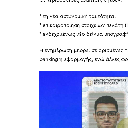
Οι περισσότερες τράπεζες ζητούν:
* τη νέα αστυνομική ταυτότητα,
* επικαιροποίηση στοιχείων πελάτη (
* ενδεχομένως νέο δείγμα υπογραφ
Η ενημέρωση μπορεί σε ορισμένες π
banking ή εφαρμογής, ενώ άλλες φο