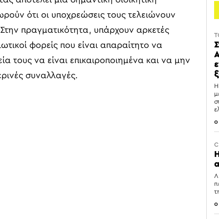
ωρούν ότι οι υποχρεώσεις τους τελειώνουν
Στην πραγματικότητα, υπάρχουν αρκετές
T
Σ
ιωτικοί φορείς που είναι απαραίτητο να
Α
ία τους να είναι επικαιροποιημένα και να μην
ε
ξ
ρινές συναλλαγές.
Η
μ
σ
ε
0
C
Η
α
Λ
π
τ
0