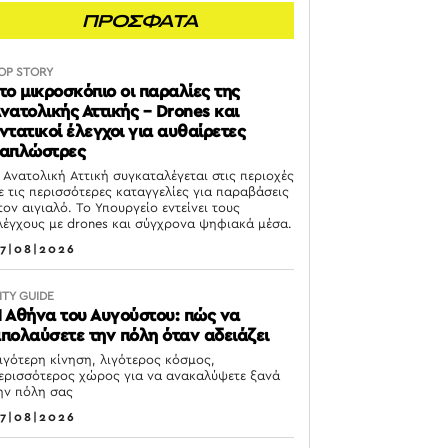
ΠΡΟΣΦΑΤΑ
OP STORY
το μικροσκόπιο οι παραλίες της
νατολικής Αττικής – Drones και
ντατικοί έλεγχοι για αυθαίρετες
απλώστρες
 Ανατολική Αττική συγκαταλέγεται στις περιοχές
ε τις περισσότερες καταγγελίες για παραβάσεις
τον αιγιαλό. Το Υπουργείο εντείνει τους
λέγχους με drones και σύγχρονα ψηφιακά μέσα.
7|08|2026
ITY GUIDE
 Αθήνα του Αυγούστου: πώς να
πολαύσετε την πόλη όταν αδειάζει
ιγότερη κίνηση, λιγότερος κόσμος,
ερισσότερος χώρος για να ανακαλύψετε ξανά
ην πόλη σας
7|08|2026