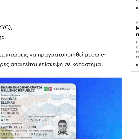
ε
0
Α
KYC),
Μ
π
ής.
Π
α
τ
εριπτώσεις να πραγματοποιηθεί μέσω e-
τ
ρές απαιτείται επίσκεψη σε κατάστημα.
0