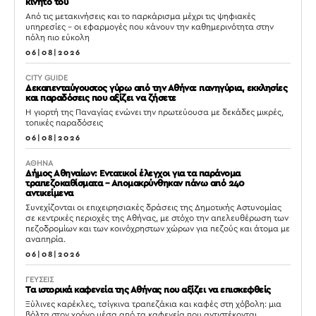
κινητό του
Από τις μετακινήσεις και το παρκάρισμα μέχρι τις ψηφιακές
υπηρεσίες – οι εφαρμογές που κάνουν την καθημερινότητα στην
πόλη πιο εύκολη
06|08|2026
CITY GUIDE
Δεκαπενταύγουστος γύρω από την Αθήνα: πανηγύρια, εκκλησίες
και παραδόσεις που αξίζει να ζήσετε
Η γιορτή της Παναγίας ενώνει την πρωτεύουσα με δεκάδες μικρές,
τοπικές παραδόσεις
06|08|2026
ΑΘΗΝΑ
Δήμος Αθηναίων: Εντατικοί έλεγχοι για τα παράνομα
τραπεζοκαθίσματα – Απομακρύνθηκαν πάνω από 240
αντικείμενα
Συνεχίζονται οι επιχειρησιακές δράσεις της Δημοτικής Αστυνομίας
σε κεντρικές περιοχές της Αθήνας, με στόχο την απελευθέρωση των
πεζοδρομίων και των κοινόχρηστων χώρων για πεζούς και άτομα με
αναπηρία.
06|08|2026
ΓΕΥΣΕΙΣ
Τα ιστορικά καφενεία της Αθήνας που αξίζει να επισκεφθείς
Ξύλινες καρέκλες, τσίγκινα τραπεζάκια και καφές στη χόβολη: μια
βόλτα στον χρόνο μέσα από τα καφενεία που αντιστέκονται