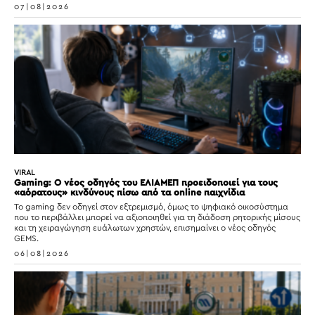
07|08|2026
VIRAL
Gaming: Ο νέος οδηγός του ΕΛΙΑΜΕΠ προειδοποιεί για τους
«αόρατους» κινδύνους πίσω από τα online παιχνίδια
Το gaming δεν οδηγεί στον εξτρεμισμό, όμως το ψηφιακό οικοσύστημα
που το περιβάλλει μπορεί να αξιοποιηθεί για τη διάδοση ρητορικής μίσους
και τη χειραγώγηση ευάλωτων χρηστών, επισημαίνει ο νέος οδηγός
GEMS.
06|08|2026