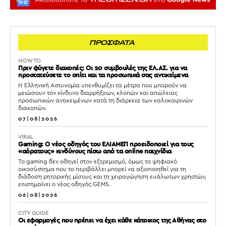
ΠΡΟΣΦΑΤΑ
HOW TO
Πριν φύγετε διακοπές: Οι 20 συμβουλές της ΕΛ.ΑΣ. για να
προστατεύσετε το σπίτι και τα προσωπικά σας αντικείμενα
Η Ελληνική Αστυνομία υπενθυμίζει τα μέτρα που μπορούν να
μειώσουν τον κίνδυνο διαρρήξεων, κλοπών και απώλειας
προσωπικών αντικειμένων κατά τη διάρκεια των καλοκαιρινών
διακοπών.
07|08|2026
VIRAL
Gaming: Ο νέος οδηγός του ΕΛΙΑΜΕΠ προειδοποιεί για τους
«αόρατους» κινδύνους πίσω από τα online παιχνίδια
Το gaming δεν οδηγεί στον εξτρεμισμό, όμως το ψηφιακό
οικοσύστημα που το περιβάλλει μπορεί να αξιοποιηθεί για τη
διάδοση ρητορικής μίσους και τη χειραγώγηση ευάλωτων χρηστών,
επισημαίνει ο νέος οδηγός GEMS.
06|08|2026
CITY GUIDE
Οι εφαρμογές που πρέπει να έχει κάθε κάτοικος της Αθήνας στο