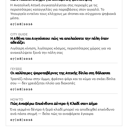
Η Ανατολική Αττική συγκαταλέγεται στις περιοχές με τις
περισσότερες καταγγελίες για παραβάσεις στον αιγιαλό. Το
Υπουργείο εντείνει τους ελέγχους με drones και σύγχρονα ψηφιακά
μέσα.
07|08|2026
CITY GUIDE
Η Αθήνα του Αυγούστου: πώς να απολαύσετε την πόλη όταν
αδειάζει
Λιγότερη κίνηση, λιγότερος κόσμος, περισσότερος χώρος για να
ανακαλύψετε ξανά την πόλη σας
07|08|2026
ΓΕΥΣΕΙΣ
Οι καλύτερες ψαροταβέρνες της Αττικής δίπλα στη θάλασσα
Τραπέζι πάνω στην άμμο, φρέσκο ψάρι και το κύμα να σκάει δίπλα
σου — δεν χρειάζεται πλοίο για διακοπές
07|08|2026
HOW TO
Πώς Αναφέρω Επικίνδυνο Δέντρο ή Κλαδί στον Δήμο
Ένα γερμένο δέντρο ή ξερό κλαδί μπορεί να αποδειχθεί επικίνδυνο
ανά πάσα στιγμή — δείτε πώς το αναφέρετε έγκαιρα
07|08|2026