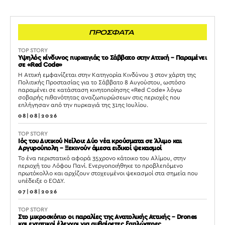
ΠΡΟΣΦΑΤΑ
TOP STORY
Υψηλός κίνδυνος πυρκαγιάς το Σάββατο στην Αττική – Παραμένει
σε «Red Code»
Η Αττική εμφανίζεται στην Κατηγορία Κινδύνου 3 στον χάρτη της
Πολιτικής Προστασίας για το Σάββατο 8 Αυγούστου, ωστόσο
παραμένει σε κατάσταση κινητοποίησης «Red Code» λόγω
σοβαρής πιθανότητας αναζωπυρώσεων στις περιοχές που
επλήγησαν από την πυρκαγιά της 31ης Ιουλίου.
08|08|2026
TOP STORY
Ιός του Δυτικού Νείλου: Δύο νέα κρούσματα σε Άλιμο και
Αργυρούπολη – Ξεκινούν άμεσα ειδικοί ψεκασμοί
Το ένα περιστατικό αφορά 35χρονο κάτοικο του Αλίμου, στην
περιοχή του Λόφου Πανί. Ενεργοποιήθηκε το προβλεπόμενο
πρωτόκολλο και αρχίζουν στοχευμένοι ψεκασμοί στα σημεία που
υπέδειξε ο ΕΟΔΥ.
07|08|2026
TOP STORY
Στο μικροσκόπιο οι παραλίες της Ανατολικής Αττικής – Drones
και εντατικοί έλεγχοι για αυθαίρετες ξαπλώστρες