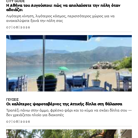
CITY GUIDE
Η Αθήνα του Αυγούστου: πώς να απολαύσετε την πόλη όταν
αδειάζει
Λιγότερη κίνηση, λιγότερος κόσμος, περισσότερος χώρος για να
ανακαλύψετε ξανά την πόλη σας
07|08|2026
ΓΕΥΣΕΙΣ
Οι καλύτερες ψαροταβέρνες της Αττικής δίπλα στη θάλασσα
Τραπέζι πάνω στην άμμο, φρέσκο ψάρι και το κύμα να σκάει δίπλα σου —
δεν χρειάζεται πλοίο για διακοπές
07|08|2026