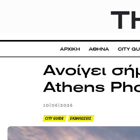
T
ΑΡΧΙΚΗ
ΑΘΗΝΑ
CITY GU
Ανοίγει σή
Athens Pho
10|06|2026
CITY GUIDE
ΕΚΔΗΛΩΣΕΙΣ