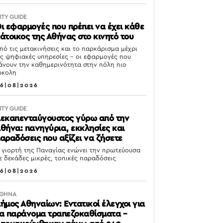
ITY GUIDE
ι εφαρμογές που πρέπει να έχει κάθε
άτοικος της Αθήνας στο κινητό του
πό τις μετακινήσεις και το παρκάρισμα μέχρι
ις ψηφιακές υπηρεσίες – οι εφαρμογές που
άνουν την καθημερινότητα στην πόλη πιο
ύκολη
6|08|2026
ITY GUIDE
εκαπενταύγουστος γύρω από την
θήνα: πανηγύρια, εκκλησίες και
αραδόσεις που αξίζει να ζήσετε
 γιορτή της Παναγίας ενώνει την πρωτεύουσα
ε δεκάδες μικρές, τοπικές παραδόσεις
6|08|2026
ΘΗΝΑ
ήμος Αθηναίων: Εντατικοί έλεγχοι για
α παράνομα τραπεζοκαθίσματα –