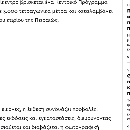
ίκεντρο βρίσκεται ένα Κεντρικό Πρόγραμμα
H
Π
ε 3.000 τετραγωνικά μέτρα και καταλαμβάνει
σ
υ κτιρίου της Πειραιώς.
π
π
Η
μ
κ
κ
0
V
G
π
κ
π
Τ
ψ
εικόνες, η έκθεση συνδυάζει προβολές,
ν
κ
κές εκδόσεις και εγκαταστάσεις, διευρύνοντας
ε
0
υσιάζεται και διαβάζεται η φωτογραφική