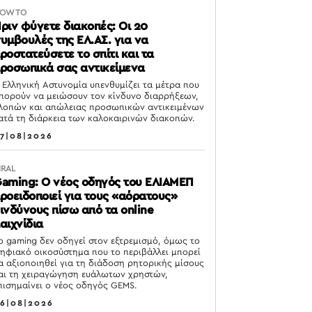
OW TO
ριν φύγετε διακοπές: Οι 20
υμβουλές της ΕΛ.ΑΣ. για να
ροστατεύσετε το σπίτι και τα
ροσωπικά σας αντικείμενα
 Ελληνική Αστυνομία υπενθυμίζει τα μέτρα που
πορούν να μειώσουν τον κίνδυνο διαρρήξεων,
λοπών και απώλειας προσωπικών αντικειμένων
ατά τη διάρκεια των καλοκαιρινών διακοπών.
7|08|2026
IRAL
aming: Ο νέος οδηγός του ΕΛΙΑΜΕΠ
ροειδοποιεί για τους «αόρατους»
ινδύνους πίσω από τα online
αιχνίδια
ο gaming δεν οδηγεί στον εξτρεμισμό, όμως το
ηφιακό οικοσύστημα που το περιβάλλει μπορεί
α αξιοποιηθεί για τη διάδοση ρητορικής μίσους
αι τη χειραγώγηση ευάλωτων χρηστών,
πισημαίνει ο νέος οδηγός GEMS.
6|08|2026