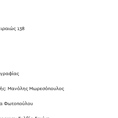
ειραιώς 138
ογραφίας
ητής: Μανόλης Μωρεσόπουλος
ια Φωτοπούλου