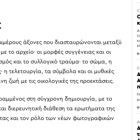
C
Ο
κ
Σ
Α
τ
κ
επιμέρους άξονες που διασταυρώνονται μεταξύ
ε
 με το αρχείο· οι μορφές συγγένειας και οι
0
ισμός και το συλλογικό τραύμα· το σώμα, η
C
 η τελετουργία, τα σύμβολα και οι μυθικές
Δ
Α
νη ζωή με τις οικολογικές της προεκτάσεις.
π
Η
ραμμένος στη σύγχρονη δημιουργία, με το
μ
0
 και διερευνητική διάθεση τα ερωτήματα της
ητας και τον ρόλο των νέων φωτογραφικών
Α
Δ
τ