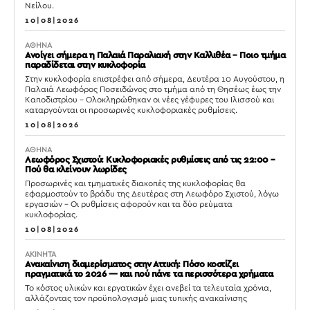
Νείλου.
10|08|2026
ΑΘΗΝΑ
Ανοίγει σήμερα η Παλαιά Παραλιακή στην Καλλιθέα – Ποιο τμήμα
παραδίδεται στην κυκλοφορία
Στην κυκλοφορία επιστρέφει από σήμερα, Δευτέρα 10 Αυγούστου, η
Παλαιά Λεωφόρος Ποσειδώνος στο τμήμα από τη Θησέως έως την
Καποδιστρίου – Ολοκληρώθηκαν οι νέες γέφυρες του Ιλισσού και
καταργούνται οι προσωρινές κυκλοφοριακές ρυθμίσεις.
10|08|2026
ΑΘΗΝΑ
Λεωφόρος Σχιστού: Κυκλοφοριακές ρυθμίσεις από τις 22:00 –
Πού θα κλείνουν λωρίδες
Προσωρινές και τμηματικές διακοπές της κυκλοφορίας θα
εφαρμοστούν το βράδυ της Δευτέρας στη Λεωφόρο Σχιστού, λόγω
εργασιών – Οι ρυθμίσεις αφορούν και τα δύο ρεύματα
κυκλοφορίας.
10|08|2026
ΑΚΙΝΗΤΑ
Ανακαίνιση διαμερίσματος στην Αττική: Πόσο κοστίζει
πραγματικά το 2026 — και πού πάνε τα περισσότερα χρήματα
Το κόστος υλικών και εργατικών έχει ανεβεί τα τελευταία χρόνια,
αλλάζοντας τον προϋπολογισμό μιας τυπικής ανακαίνισης