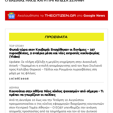
Ο ΒΑΣΙΛΙΑΣ ΗΛΙΟΣ ΚΑΙ Η ΠΡΙΓΚΙΠΙΣΣΑ ΣΕΛΗΝΗ
ΠΡΟΣΦΑΤΑ
TOP STORY
Φωτιά τώρα στον Κουβαρά: Ενισχύθηκαν οι δυνάμεις – 197
πυροσβέστες, 9 εναέρια μέσα και νέες εκτροπές κυκλοφορίας
(Video)
Update: Σε πλήρη εξέλιξη η μεγάλη επιχείρηση στην Ανατολική
Αττική – Παραμένει η εντολή απομάκρυνσης από τον Άγιο Στυλιανό
προς Καλύβια Θορικού – Γάλλοι και Ρουμάνοι πυροσβέστες στη
μάχη με τις φλόγες
10|08|2026
ΑΘΗΝΑ
Κουνούπια στην Αθήνα: Νέος κύκλος ψεκασμών από σήμερα – Τι
πρέπει να γνωρίζουν οι πολίτες
Από τη Δευτέρα 10 έως και την Τετάρτη 12 Αυγούστου
πραγματοποιείται ο 7ος κύκλος εφαρμογών διαχείρισης κουνουπιών
στον Κεντρικό Τομέα Αθηνών – Ο ΕΟΔΥ υπενθυμίζει την ανάγκη
ατομικής προστασίας από τα τσιμπήματα και τον ιό του Δυτικού