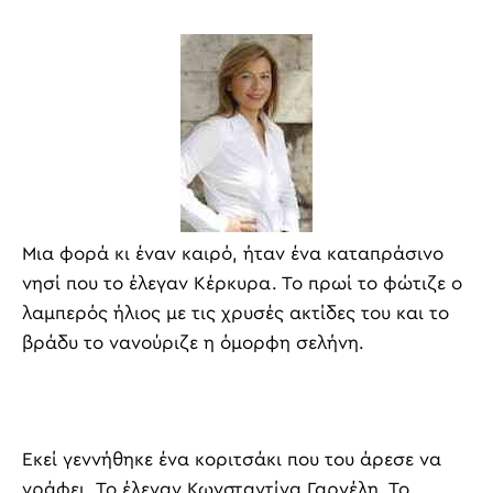
Μια φορά κι έναν καιρό, ήταν ένα καταπράσινο
νησί που το έλεγαν Κέρκυρα. Το πρωί το φώτιζε ο
λαμπερός ήλιος με τις χρυσές ακτίδες του και το
βράδυ το νανούριζε η όμορφη σελήνη.
Εκεί γεννήθηκε ένα κοριτσάκι που του άρεσε να
γράφει. Το έλεγαν Κωνσταντίνα Γαρνέλη. Το