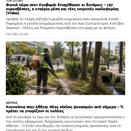
TOP STORY
Φωτιά τώρα στον Κουβαρά: Ενισχύθηκαν οι δυνάμεις – 197
πυροσβέστες, 9 εναέρια μέσα και νέες εκτροπές κυκλοφορίας
(Video)
Update: Σε πλήρη εξέλιξη η μεγάλη επιχείρηση στην Ανατολική Αττική –
Παραμένει η εντολή απομάκρυνσης από τον Άγιο Στυλιανό προς Καλύβια
Θορικού – Γάλλοι και Ρουμάνοι πυροσβέστες στη μάχη με τις φλόγες
10|08|2026
ΑΘΗΝΑ
Κουνούπια στην Αθήνα: Νέος κύκλος ψεκασμών από σήμερα – Τι
πρέπει να γνωρίζουν οι πολίτες
Από τη Δευτέρα 10 έως και την Τετάρτη 12 Αυγούστου πραγματοποιείται ο
7ος κύκλος εφαρμογών διαχείρισης κουνουπιών στον Κεντρικό Τομέα
Αθηνών – Ο ΕΟΔΥ υπενθυμίζει την ανάγκη ατομικής προστασίας από τα
τσιμπήματα και τον ιό του Δυτικού Νείλου.