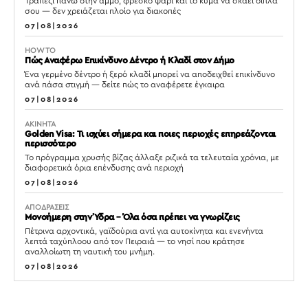
Τραπέζι πάνω στην άμμο, φρέσκο ψάρι και το κύμα να σκάει δίπλα
σου — δεν χρειάζεται πλοίο για διακοπές
07|08|2026
HOW TO
Πώς Αναφέρω Επικίνδυνο Δέντρο ή Κλαδί στον Δήμο
Ένα γερμένο δέντρο ή ξερό κλαδί μπορεί να αποδειχθεί επικίνδυνο
ανά πάσα στιγμή — δείτε πώς το αναφέρετε έγκαιρα
07|08|2026
ΑΚΙΝΗΤΑ
Golden Visa: Τι ισχύει σήμερα και ποιες περιοχές επηρεάζονται
περισσότερο
Το πρόγραμμα χρυσής βίζας άλλαξε ριζικά τα τελευταία χρόνια, με
διαφορετικά όρια επένδυσης ανά περιοχή
07|08|2026
ΑΠΟΔΡΑΣΕΙΣ
Μονοήμερη στην Ύδρα – Όλα όσα πρέπει να γνωρίζεις
Πέτρινα αρχοντικά, γαϊδούρια αντί για αυτοκίνητα και ενενήντα
λεπτά ταχύπλοου από τον Πειραιά — το νησί που κράτησε
αναλλοίωτη τη ναυτική του μνήμη.
07|08|2026