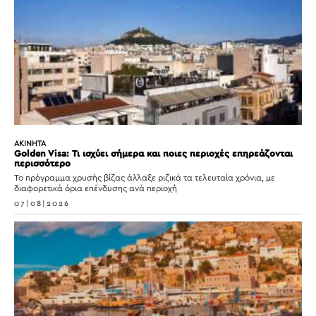
ΑΚΙΝΗΤΑ
Golden Visa: Τι ισχύει σήμερα και ποιες περιοχές επηρεάζονται
περισσότερο
Το πρόγραμμα χρυσής βίζας άλλαξε ριζικά τα τελευταία χρόνια, με
διαφορετικά όρια επένδυσης ανά περιοχή
07|08|2026