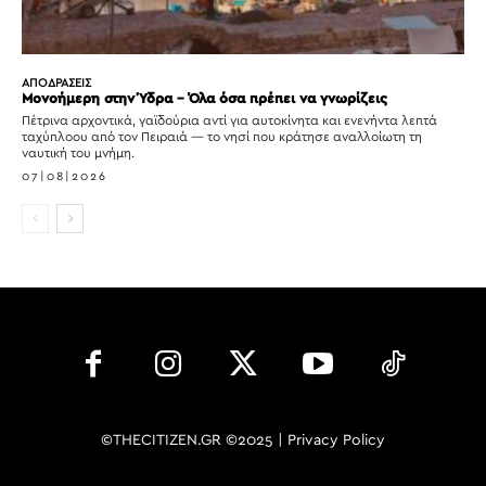
ΑΠΟΔΡΑΣΕΙΣ
Μονοήμερη στην Ύδρα – Όλα όσα πρέπει να γνωρίζεις
Πέτρινα αρχοντικά, γαϊδούρια αντί για αυτοκίνητα και ενενήντα λεπτά
ταχύπλοου από τον Πειραιά — το νησί που κράτησε αναλλοίωτη τη
ναυτική του μνήμη.
07|08|2026
©THECITIZEN.GR ©2025 |
Privacy Policy