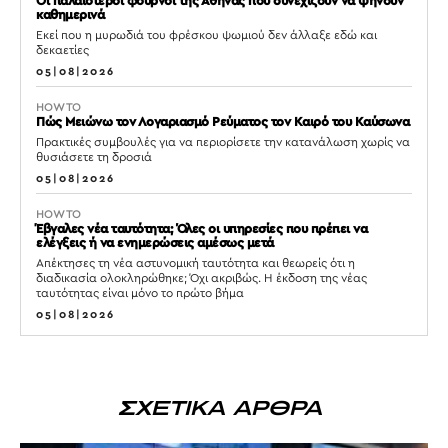
Οι παλαιότεροι φούρνοι της Αθήνας που συνεχίζουν να ψήνουν
καθημερινά
Εκεί που η μυρωδιά του φρέσκου ψωμιού δεν άλλαξε εδώ και
δεκαετίες
05|08|2026
HOW TO
Πώς Μειώνω τον Λογαριασμό Ρεύματος τον Καιρό του Καύσωνα
Πρακτικές συμβουλές για να περιορίσετε την κατανάλωση χωρίς να
θυσιάσετε τη δροσιά
05|08|2026
HOW TO
Έβγαλες νέα ταυτότητα; Όλες οι υπηρεσίες που πρέπει να
ελέγξεις ή να ενημερώσεις αμέσως μετά
Απέκτησες τη νέα αστυνομική ταυτότητα και θεωρείς ότι η
διαδικασία ολοκληρώθηκε; Όχι ακριβώς. Η έκδοση της νέας
ταυτότητας είναι μόνο το πρώτο βήμα
05|08|2026
ΣΧΕΤΙΚΑ ΑΡΘΡΑ