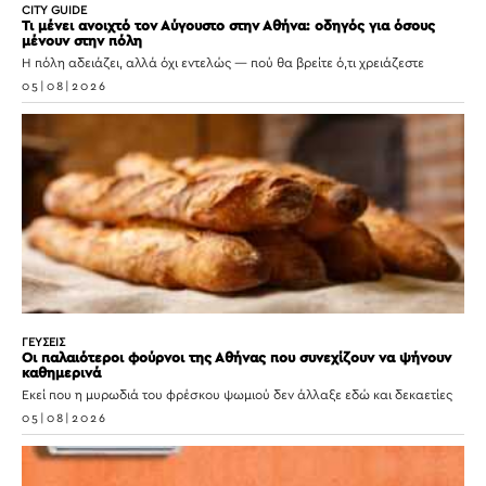
CITY GUIDE
Τι μένει ανοιχτό τον Αύγουστο στην Αθήνα: οδηγός για όσους
μένουν στην πόλη
Η πόλη αδειάζει, αλλά όχι εντελώς — πού θα βρείτε ό,τι χρειάζεστε
05|08|2026
ΓΕΥΣΕΙΣ
Οι παλαιότεροι φούρνοι της Αθήνας που συνεχίζουν να ψήνουν
καθημερινά
Εκεί που η μυρωδιά του φρέσκου ψωμιού δεν άλλαξε εδώ και δεκαετίες
05|08|2026