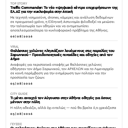
TOP STORY
Traffic Commander: Το νέο «ψηφιακό κέντρο επιχειρήσεων» της
ΕΛ.ΑΣ για την κυκλοφορία στην Αττική
Με τεχνητή νοημοσύνη, drones, κάμερες και ανάλυση δεδομένων
σε πραγματικό χρόνο, η Ελληνική Αστυνομία φιλοδοξεί να μειώσει
την ταλαιπωρία των οδηγών και να αντιμετωπίσει
αποτελεσματικότερα το κυκλοφοριακό πρόβλημα της Αθήνας.
06|08|2026
VIRAL
Θαλάσσιες χελώνες πλησιάζουν λουόμενους στις παραλίες του
Σαρωνικού – Προειδοποιητικές πινακίδες και οδηγίες από τον
Δήμο
Αναφορές για περιστατικά επαφής με θαλάσσιες χελώνες
οδήγησαν τον Δήμο Σαρωνικού, τον ΑΡΧΕΛΩΝ και το Λιμεναρχείο
σε κοινή παρέμβαση για την ενημέρωση των πολιτών και την
προστασία των ζώων.
05|08|2026
CITY GUIDE
Τι μένει ανοιχτό τον Αύγουστο στην Αθήνα: οδηγός για όσους
μένουν στην πόλη
Η πόλη αδειάζει, αλλά όχι εντελώς — πού θα βρείτε ό,τι χρειάζεστε
05|08|2026
ΓΕΥΣΕΙΣ