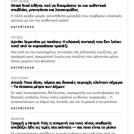
CITY GUIDE
Street food Αθήνα: πού να δοκιμάσετε το πιο αυθεντικό
σουβλάκι, μπουγάτσα και λουκουμάδες
Η πόλη κρύβει μικρά, ασυνήθιστα μαγαζιά που σερβίρουν κλασικές
γεύσεις με τον πιο αυθεντικό τρόπο
09|08|2026
ΓΕΥΣΕΙΣ
Αρνάκι λεμονάτο με πατάτες: Η κλασική συνταγή που δεν λείπει
ποτέ από το κυριακάτικο τραπέζι
Μια από τις πιο αγαπημένες συνταγές της ελληνικής κουζίνας, με
τρυφερό αρνί, αρωματικό λεμόνι και πατάτες που ψήνονται μέσα
στους χυμούς του φαγητού
09|08|2026
TOP STORY
Αττική: Ποια άλση, πάρκα και δασικές περιοχές κλείνουν σήμερα
– Τα έκτακτα μέτρα των Δήμων
Σε ισχύ απαγορεύσεις διέλευσης, παραμονής και κυκλοφορίας σε
δασικές εκτάσεις λόγω πολύ υψηλού κινδύνου πυρκαγιάς – Τι
ανακοινώνουν οι Δήμοι της Αττικής για την Κυριακή 9 Αυγούστου
09|08|2026
ΑΚΙΝΗΤΑ
Γραμμή 4 Μετρό: Πώς η αναμονή για τους νέους σταθμούς
ανεβάζει ήδη τις τιμές στα ακίνητα — και ποιο είναι το ρίσκο
Οι μετροπόντικες σκάβουν, οι τιμές τρέχουν πιο γρήγορα από τα