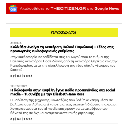
ΠΡΟΣΦΑΤΑ
ΑΘΗΝΑ
Καλλιθέα: Ανοίγει τη Δευτέρα η Παλαιά Παραλιακή – Τέλος στις
προσωρινές κυκλοφοριακές ρυθμίσεις
Στην κυκλοφορία παραδίδεται στις 10 Αυγούστου το τμήμα της
Παλαιάς Λεωφόρου Ποσειδώνος από τη Λεωφόρο Θησέως έως την
Καποδιστρίου, μετά την ολοκλήρωση της νέας οδικής γέφυρας του
Ιλισσού.
09|08|2026
TOP STORY
Η δολοφονία στην Κυψέλη έγινε πεδίο προπαγάνδας στα social
media – Τι συνέβη με την Elisabeth-Jane Ross
Η υπόθεση της 38χρονης Σκωτσέζας που βρέθηκε νεκρή μέσα σε
βαλίτσα στην Αθήνα απέκτησε μια νέα, σκοτεινή διάσταση: ακραίοι
λογαριασμοί στα social media επιχειρούν να μετατρέψουν τον
θάνατό της σε όχημα αντιμεταναστευτικής ρητορικής.
09|08|2026