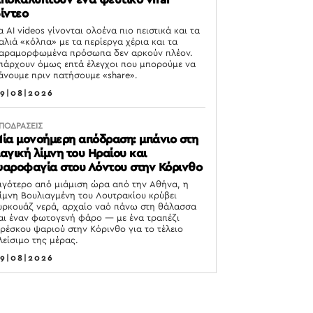
ίντεο
α AI videos γίνονται ολοένα πιο πειστικά και τα
αλιά «κόλπα» με τα περίεργα χέρια και τα
αραμορφωμένα πρόσωπα δεν αρκούν πλέον.
πάρχουν όμως επτά έλεγχοι που μπορούμε να
άνουμε πριν πατήσουμε «share».
9|08|2026
ΠΟΔΡΑΣΕΙΣ
ία μονοήμερη απόδραση: μπάνιο στη
αγική λίμνη του Ηραίου και
αροφαγία στου Λόντου στην Κόρινθο
ιγότερο από μιάμιση ώρα από την Αθήνα, η
ίμνη Βουλιαγμένη του Λουτρακίου κρύβει
υρκουάζ νερά, αρχαίο ναό πάνω στη θάλασσα
αι έναν φωτογενή φάρο — με ένα τραπέζι
ρέσκου ψαριού στην Κόρινθο για το τέλειο
λείσιμο της μέρας.
9|08|2026