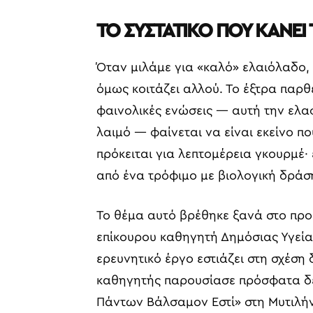
ΤΟ ΣΥΣΤΑΤΙΚΟ ΠΟΥ ΚΑΝΕΙ
Όταν μιλάμε για «καλό» ελαιόλαδο,
όμως κοιτάζει αλλού. Το έξτρα παρθ
φαινολικές ενώσεις — αυτή την ελα
λαιμό — φαίνεται να είναι εκείνο πο
πρόκειται για λεπτομέρεια γκουρμέ· 
από ένα τρόφιμο με βιολογική δράσ
Το θέμα αυτό βρέθηκε ξανά στο προ
επίκουρου καθηγητή Δημόσιας Υγείας
ερευνητικό έργο εστιάζει στη σχέση
καθηγητής παρουσίασε πρόσφατα δεδ
Πάντων Βάλσαμον Εστί» στη Μυτιλήν