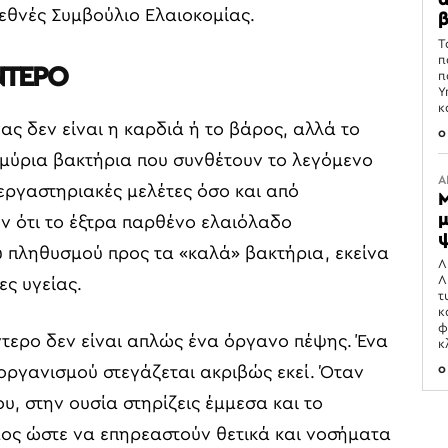
ιεθνές Συμβούλιο Ελαιοκομίας.
β
Τ
π
ΝΤΕΡΟ
π
Υ
κ
ας δεν είναι η καρδιά ή το βάρος, αλλά το
0
μμύρια βακτήρια που συνθέτουν το λεγόμενο
Α
 εργαστηριακές μελέτες όσο και από
Μ
μ
υν ότι το έξτρα παρθένο ελαιόλαδο
ψ
υ πληθυσμού προς τα «καλά» βακτήρια, εκείνα
Λ
Λ
ες υγείας.
τ
κ
φ
έντερο δεν είναι απλώς ένα όργανο πέψης. Ένα
κ
0
οργανισμού στεγάζεται ακριβώς εκεί. Όταν
υ, στην ουσία στηρίζεις έμμεσα και το
μος ώστε να επηρεαστούν θετικά και νοσήματα