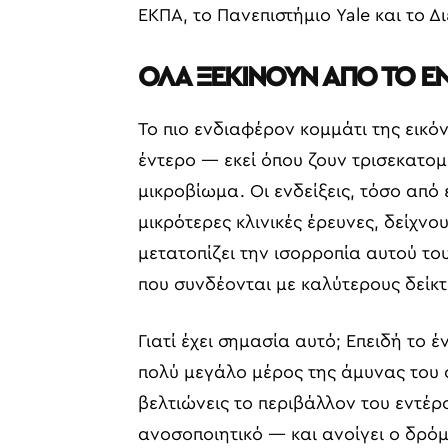
ΕΚΠΑ, το Πανεπιστήμιο Yale και το Δ
ΟΛΑ ΞΕΚΙΝΟΥΝ ΑΠΟ ΤΟ Ε
Το πιο ενδιαφέρον κομμάτι της εικόν
έντερο — εκεί όπου ζουν τρισεκατο
μικροβίωμα. Οι ενδείξεις, τόσο από
μικρότερες κλινικές έρευνες, δείχνο
μετατοπίζει την ισορροπία αυτού το
που συνδέονται με καλύτερους δείκτ
Γιατί έχει σημασία αυτό; Επειδή το 
πολύ μεγάλο μέρος της άμυνας του 
βελτιώνεις το περιβάλλον του εντέρο
ανοσοποιητικό — και ανοίγει ο δρό