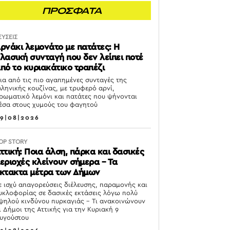
ΠΡΟΣΦΑΤΑ
ΕΥΣΕΙΣ
ρνάκι λεμονάτο με πατάτες: Η
λασική συνταγή που δεν λείπει ποτέ
πό το κυριακάτικο τραπέζι
ια από τις πιο αγαπημένες συνταγές της
λληνικής κουζίνας, με τρυφερό αρνί,
ρωματικό λεμόνι και πατάτες που ψήνονται
έσα στους χυμούς του φαγητού
9|08|2026
OP STORY
ττική: Ποια άλση, πάρκα και δασικές
εριοχές κλείνουν σήμερα – Τα
κτακτα μέτρα των Δήμων
ε ισχύ απαγορεύσεις διέλευσης, παραμονής και
υκλοφορίας σε δασικές εκτάσεις λόγω πολύ
ψηλού κινδύνου πυρκαγιάς – Τι ανακοινώνουν
ι Δήμοι της Αττικής για την Κυριακή 9
υγούστου