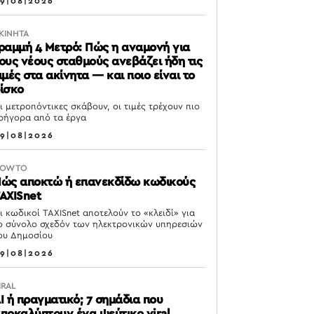
9|08|2026
ΚΙΝΗΤΑ
ραμμή 4 Μετρό: Πώς η αναμονή για
ους νέους σταθμούς ανεβάζει ήδη τις
ιμές στα ακίνητα — και ποιο είναι το
ίσκο
ι μετροπόντικες σκάβουν, οι τιμές τρέχουν πιο
ρήγορα από τα έργα
9|08|2026
OW TO
ώς αποκτώ ή επανεκδίδω κωδικούς
AXISnet
ι κωδικοί TAXISnet αποτελούν το «κλειδί» για
ο σύνολο σχεδόν των ηλεκτρονικών υπηρεσιών
ου Δημοσίου
9|08|2026
IRAL
I ή πραγματικό; 7 σημάδια που
ποκαλύπτουν ένα ψεύτικο viral