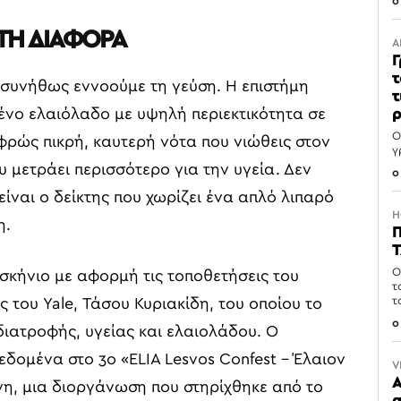
0
 ΤΗ ΔΙΑΦΟΡΑ
Α
Γ
τ
 συνήθως εννοούμε τη γεύση. Η επιστήμη
τ
ένο ελαιόλαδο με υψηλή περιεκτικότητα σε
ρ
Ο
φρώς πικρή, καυτερή νότα που νιώθεις στον
γ
υ μετράει περισσότερο για την υγεία. Δεν
0
είναι ο δείκτης που χωρίζει ένα απλό λιπαρό
H
η.
Π
T
Ο
σκήνιο με αφορμή τις τοποθετήσεις του
τ
τ
 του Yale, Τάσου Κυριακίδη, του οποίου το
0
 διατροφής, υγείας και ελαιολάδου. Ο
ομένα στο 3ο «ELIA Lesvos Confest – Έλαιον
V
A
η, μια διοργάνωση που στηρίχθηκε από το
α