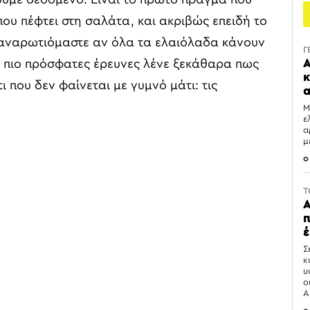
 που πέφτει στη σαλάτα, και ακριβώς επειδή το
 αναρωτιόμαστε αν όλα τα ελαιόλαδα κάνουν
Γ
Α
Οι πιο πρόσφατες έρευνες λένε ξεκάθαρα πως
κ
ι που δεν φαίνεται με γυμνό μάτι: τις
α
Μ
ε
α
μ
0
T
Α
π
έ
Σ
κ
υ
ο
Α