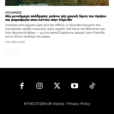
ΑΠΟΔΡΑΣΕΙΣ
Μία μονοήμερη απόδραση: μπάνιο στη μαγική λίμνη του Ηραίου
και ψαροφαγία στου Λόντου στην Κόρινθο
Λιγότερο από μιάμιση ώρα από την Αθήνα, η Λίμνη Βουλιαγμένη του
Λουτρακίου κρύβει τυρκουάζ νερά, αρχαίο ναό πάνω στη θάλασσα και
έναν φωτογενή φάρο — με ένα τραπέζι φρέσκου ψαριού στην Κόρινθο
για το τέλειο κλείσιμο της μέρας.
09|08|2026
©THECITIZEN.GR ©2025 |
Privacy Policy