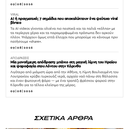
09|08|2026
VIRAL
AI ή πραγματικό; 7 σημάδια που αποκαλύπτουν ένα ψεύτικο viral
βίντεο
Τα AI videos γίνονται ολοένα πιο πειστικά και τα παλιά «κόλπα» με
τα περίεργα χέρια και τα παραμορφωμένα πρόσωπα δεν αρκούν
πλέον. Υπάρχουν όμως επτά έλεγχοι που μπορούμε να κάνουμε πριν
πατήσουμε «share».
09|08|2026
ΑΠΟΔΡΑΣΕΙΣ
Μία μονοήμερη απόδραση: μπάνιο στη μαγική λίμνη του Ηραίου
και ψαροφαγία στου Λόντου στην Κόρινθο
Λιγότερο από μιάμιση ώρα από την Αθήνα, η Λίμνη Βουλιαγμένη του
Λουτρακίου κρύβει τυρκουάζ νερά, αρχαίο ναό πάνω στη θάλασσα
και έναν φωτογενή φάρο — με ένα τραπέζι φρέσκου ψαριού στην
Κόρινθο για το τέλειο κλείσιμο της μέρας.
09|08|2026
ΣΧΕΤΙΚΑ ΑΡΘΡΑ