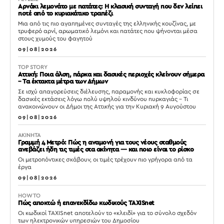
Αρνάκι λεμονάτο με πατάτες: Η κλασική συνταγή που δεν λείπει
ποτέ από το κυριακάτικο τραπέζι
Μια από τις πιο αγαπημένες συνταγές της ελληνικής κουζίνας, με
τρυφερό αρνί, αρωματικό λεμόνι και πατάτες που ψήνονται μέσα
στους χυμούς του φαγητού
09|08|2026
TOP STORY
Αττική: Ποια άλση, πάρκα και δασικές περιοχές κλείνουν σήμερα
– Τα έκτακτα μέτρα των Δήμων
Σε ισχύ απαγορεύσεις διέλευσης, παραμονής και κυκλοφορίας σε
δασικές εκτάσεις λόγω πολύ υψηλού κινδύνου πυρκαγιάς – Τι
ανακοινώνουν οι Δήμοι της Αττικής για την Κυριακή 9 Αυγούστου
09|08|2026
ΑΚΙΝΗΤΑ
Γραμμή 4 Μετρό: Πώς η αναμονή για τους νέους σταθμούς
ανεβάζει ήδη τις τιμές στα ακίνητα — και ποιο είναι το ρίσκο
Οι μετροπόντικες σκάβουν, οι τιμές τρέχουν πιο γρήγορα από τα
έργα
09|08|2026
HOW TO
Πώς αποκτώ ή επανεκδίδω κωδικούς TAXISnet
Οι κωδικοί TAXISnet αποτελούν το «κλειδί» για το σύνολο σχεδόν
των ηλεκτρονικών υπηρεσιών του Δημοσίου