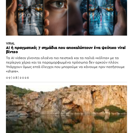
VIRAL
AI ή πραγματικό; 7 σημάδια που αποκαλύπτουν ένα ψεύτικο viral
βίντεο
Τα AI videos γίνονται ολοένα πιο πειστικά και τα παλιά «κόλπα» με τα
περίεργα χέρια και τα παραμορφωμένα πρόσωπα δεν αρκούν πλέον.
Υπάρχουν όμως επτά έλεγχοι που μπορούμε να κάνουμε πριν πατήσουμε
«share».
09|08|2026