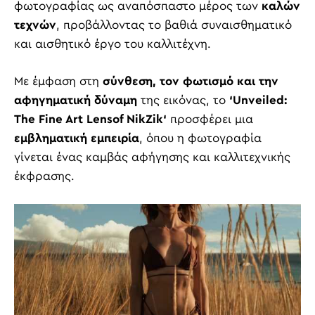
φωτογραφίας ως αναπόσπαστο μέρος των
καλών
τεχνών
, προβάλλοντας το βαθιά συναισθηματικό
και αισθητικό έργο του καλλιτέχνη.
Με έμφαση στη
σύνθεση, τον φωτισμό και την
αφηγηματική δύναμη
της εικόνας, το
‘
Unveiled
:
The
Fine
Art
Lens
of
NikZik
‘
προσφέρει μια
εμβληματική εμπειρία
, όπου η φωτογραφία
γίνεται ένας καμβάς αφήγησης και καλλιτεχνικής
έκφρασης.