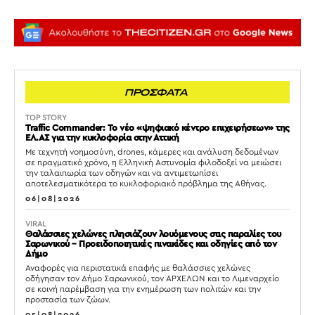
ΠΡΟΣΦΑΤΑ
TOP STORY
Traffic Commander: Το νέο «ψηφιακό κέντρο επιχειρήσεων» της
ΕΛ.ΑΣ για την κυκλοφορία στην Αττική
Με τεχνητή νοημοσύνη, drones, κάμερες και ανάλυση δεδομένων
σε πραγματικό χρόνο, η Ελληνική Αστυνομία φιλοδοξεί να μειώσει
την ταλαιπωρία των οδηγών και να αντιμετωπίσει
αποτελεσματικότερα το κυκλοφοριακό πρόβλημα της Αθήνας.
06|08|2026
VIRAL
Θαλάσσιες χελώνες πλησιάζουν λουόμενους στις παραλίες του
Σαρωνικού – Προειδοποιητικές πινακίδες και οδηγίες από τον
Δήμο
Αναφορές για περιστατικά επαφής με θαλάσσιες χελώνες
οδήγησαν τον Δήμο Σαρωνικού, τον ΑΡΧΕΛΩΝ και το Λιμεναρχείο
σε κοινή παρέμβαση για την ενημέρωση των πολιτών και την
προστασία των ζώων.
05|08|2026