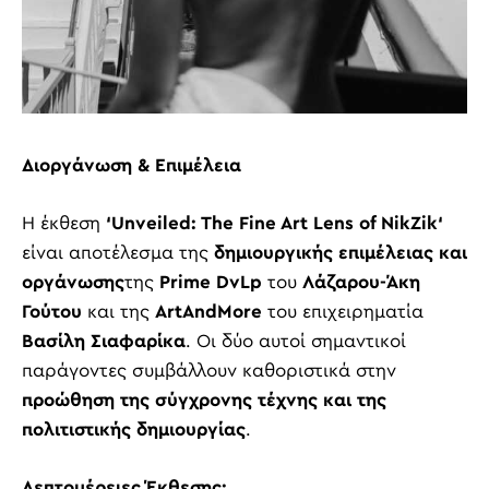
Διοργάνωση & Επιμέλεια
Η έκθεση
‘
Unveiled
: The
Fine
Art
Lens
of
NikZik
‘
είναι αποτέλεσμα της
δημιουργικής επιμέλειας και
οργάνωσης
της
Prime
DvLp
του
Λάζαρου-Άκη
Γούτου
και της
ArtAndMore
του επιχειρηματία
Βασίλη Σιαφαρίκα
. Οι δύο αυτοί σημαντικοί
παράγοντες συμβάλλουν καθοριστικά στην
προώθηση της σύγχρονης τέχνης και της
πολιτιστικής δημιουργίας
.
Λεπτομέρειες Έκθεσης: