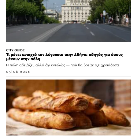
CITY GUIDE
Τι μένει ανοιχτό τον Αύγουστο στην Αθήνα: οδηγός για όσους
μένουν στην πόλη
Η πόλη αδειάζει, αλλά όχι εντελώς — πού θα βρείτε ό,τι χρειάζεστε
05|08|2026