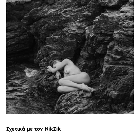
Σχετικά με τον NikZik