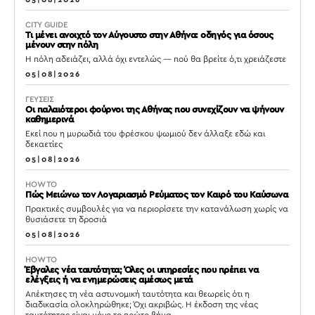
CITY GUIDE
Τι μένει ανοιχτό τον Αύγουστο στην Αθήνα: οδηγός για όσους
μένουν στην πόλη
Η πόλη αδειάζει, αλλά όχι εντελώς — πού θα βρείτε ό,τι χρειάζεστε
05|08|2026
ΓΕΥΣΕΙΣ
Οι παλαιότεροι φούρνοι της Αθήνας που συνεχίζουν να ψήνουν
καθημερινά
Εκεί που η μυρωδιά του φρέσκου ψωμιού δεν άλλαξε εδώ και
δεκαετίες
05|08|2026
HOW TO
Πώς Μειώνω τον Λογαριασμό Ρεύματος τον Καιρό του Καύσωνα
Πρακτικές συμβουλές για να περιορίσετε την κατανάλωση χωρίς να
θυσιάσετε τη δροσιά
05|08|2026
HOW TO
Έβγαλες νέα ταυτότητα; Όλες οι υπηρεσίες που πρέπει να
ελέγξεις ή να ενημερώσεις αμέσως μετά
Απέκτησες τη νέα αστυνομική ταυτότητα και θεωρείς ότι η
διαδικασία ολοκληρώθηκε; Όχι ακριβώς. Η έκδοση της νέας
ταυτότητας είναι μόνο το πρώτο βήμα