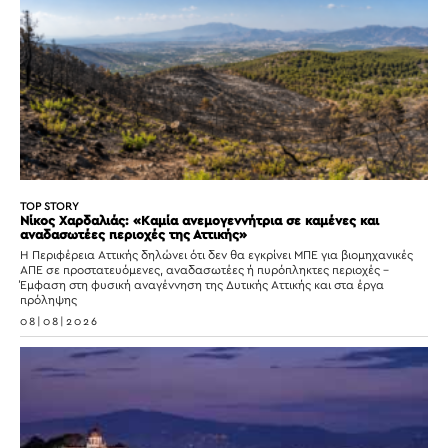
TOP STORY
Νίκος Χαρδαλιάς: «Καμία ανεμογεννήτρια σε καμένες και
αναδασωτέες περιοχές της Αττικής»
Η Περιφέρεια Αττικής δηλώνει ότι δεν θα εγκρίνει ΜΠΕ για βιομηχανικές
ΑΠΕ σε προστατευόμενες, αναδασωτέες ή πυρόπληκτες περιοχές –
Έμφαση στη φυσική αναγέννηση της Δυτικής Αττικής και στα έργα
πρόληψης
08|08|2026