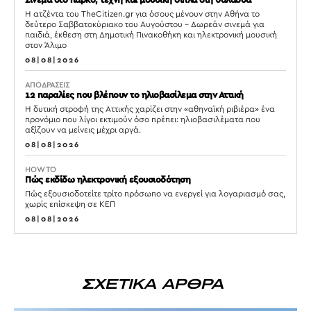
Σινεμά στο πάρκο, τέχνη και μουσική δίπλα στη θάλασσα
Η ατζέντα του TheCitizen.gr για όσους μένουν στην Αθήνα το
δεύτερο Σαββατοκύριακο του Αυγούστου – Δωρεάν σινεμά για
παιδιά, έκθεση στη Δημοτική Πινακοθήκη και ηλεκτρονική μουσική
στον Άλιμο
08|08|2026
ΑΠΟΔΡΑΣΕΙΣ
12 παραλίες που βλέπουν το ηλιοβασίλεμα στην Αττική
Η δυτική στροφή της Αττικής χαρίζει στην «αθηναϊκή ριβιέρα» ένα
προνόμιο που λίγοι εκτιμούν όσο πρέπει: ηλιοβασιλέματα που
αξίζουν να μείνεις μέχρι αργά.
08|08|2026
HOW TO
Πώς εκδίδω ηλεκτρονική εξουσιοδότηση
Πώς εξουσιοδοτείτε τρίτο πρόσωπο να ενεργεί για λογαριασμό σας,
χωρίς επίσκεψη σε ΚΕΠ
08|08|2026
ΣΧΕΤΙΚΑ ΑΡΘΡΑ