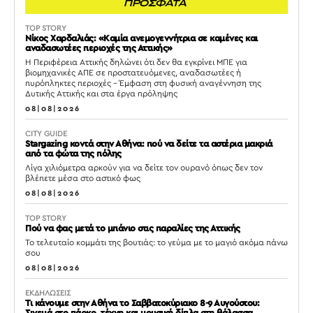
ΠΡΟΣΦΑΤΑ
TOP STORY
Νίκος Χαρδαλιάς: «Καμία ανεμογεννήτρια σε καμένες και
αναδασωτέες περιοχές της Αττικής»
Η Περιφέρεια Αττικής δηλώνει ότι δεν θα εγκρίνει ΜΠΕ για
βιομηχανικές ΑΠΕ σε προστατευόμενες, αναδασωτέες ή
πυρόπληκτες περιοχές – Έμφαση στη φυσική αναγέννηση της
Δυτικής Αττικής και στα έργα πρόληψης
08|08|2026
CITY GUIDE
Stargazing κοντά στην Αθήνα: πού να δείτε τα αστέρια μακριά
από τα φώτα της πόλης
Λίγα χιλιόμετρα αρκούν για να δείτε τον ουρανό όπως δεν τον
βλέπετε μέσα στο αστικό φως
08|08|2026
TOP STORY
Πού να φας μετά το μπάνιο στις παραλίες της Αττικής
Το τελευταίο κομμάτι της βουτιάς: το γεύμα με το μαγιό ακόμα πάνω
σου
08|08|2026
ΕΚΔΗΛΩΣΕΙΣ
Τι κάνουμε στην Αθήνα το Σαββατοκύριακο 8-9 Αυγούστου: