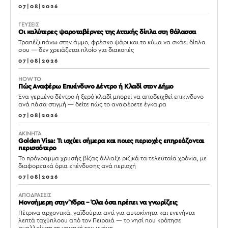
07|08|2026
ΓΕΥΣΕΙΣ
Οι καλύτερες ψαροταβέρνες της Αττικής δίπλα στη θάλασσα
Τραπέζι πάνω στην άμμο, φρέσκο ψάρι και το κύμα να σκάει δίπλα
σου — δεν χρειάζεται πλοίο για διακοπές
07|08|2026
HOW TO
Πώς Αναφέρω Επικίνδυνο Δέντρο ή Κλαδί στον Δήμο
Ένα γερμένο δέντρο ή ξερό κλαδί μπορεί να αποδειχθεί επικίνδυνο
ανά πάσα στιγμή — δείτε πώς το αναφέρετε έγκαιρα
07|08|2026
ΑΚΙΝΗΤΑ
Golden Visa: Τι ισχύει σήμερα και ποιες περιοχές επηρεάζονται
περισσότερο
Το πρόγραμμα χρυσής βίζας άλλαξε ριζικά τα τελευταία χρόνια, με
διαφορετικά όρια επένδυσης ανά περιοχή
07|08|2026
ΑΠΟΔΡΑΣΕΙΣ
Μονοήμερη στην Ύδρα – Όλα όσα πρέπει να γνωρίζεις
Πέτρινα αρχοντικά, γαϊδούρια αντί για αυτοκίνητα και ενενήντα
λεπτά ταχύπλοου από τον Πειραιά — το νησί που κράτησε
αναλλοίωτη τη ναυτική του μνήμη.