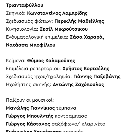
Τριανταφύλλου
Σκηνικό:
Κωνσταντίνος Λαμπρίδης
Σχεδιασμός φώτων:
Περικλής Μαθιέλλης
Κινησιολογία:
Σεσίλ Μικρούτσικου
Ενδυματολογική επιμέλεια:
Σάσα Χαραρά,
Νατάσσα Μποφίλιου
Κείμενα:
Θύμιος Καλαμούκης
Επιμέλεια ρεπερτορίου:
Χρήστος Κορτσέλης
Σχεδιασμός ήχου/ηχοληψία:
Γιάννης Παξεβάνης
Ηχολήπτης σκηνής:
Αντώνης Ζαχόπουλος
Παίζουν οι μουσικοί:
Μανώλης Γιαννίκιος
τύμπανα
Γιώργος Μπουλντής
κόντραμπασο
Γιώργος Κάστανος
σαξόφωνο/ κλαρινέτο
Ευάγγελος Χαμρίστσακ
τρομπόνι