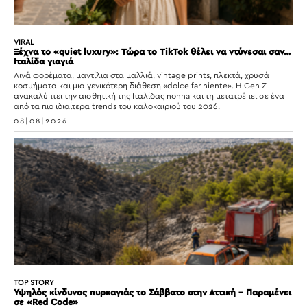
VIRAL
Ξέχνα το «quiet luxury»: Τώρα το TikTok θέλει να ντύνεσαι σαν…
Ιταλίδα γιαγιά
Λινά φορέματα, μαντίλια στα μαλλιά, vintage prints, πλεκτά, χρυσά
κοσμήματα και μια γενικότερη διάθεση «dolce far niente». Η Gen Z
ανακαλύπτει την αισθητική της Ιταλίδας nonna και τη μετατρέπει σε ένα
από τα πιο ιδιαίτερα trends του καλοκαιριού του 2026.
08|08|2026
TOP STORY
Υψηλός κίνδυνος πυρκαγιάς το Σάββατο στην Αττική – Παραμένει
σε «Red Code»