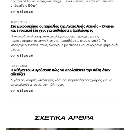
πρωτόκολλο και αρχίζουν στοχευμένοι ψεκασμοί στα σημεία που
υπέδειξε ο ΕΟΔΥ.
07|08|2026
TOP STORY
Στο μικροσκόπιο οι παραλίες της Ανατολικής Αττικής – Drones
και εντατικοί έλεγχοι για αυθαίρετες ξαπλώστρες
Η Ανατολική Αττική συγκαταλέγεται στις περιοχές με τις
περισσότερες καταγγελίες για παραβάσεις στον αιγιαλό. Το
Υπουργείο εντείνει τους ελέγχους με drones και σύγχρονα ψηφιακά
μέσα.
07|08|2026
CITY GUIDE
Η Αθήνα του Αυγούστου: πώς να απολαύσετε την πόλη όταν
αδειάζει
Λιγότερη κίνηση, λιγότερος κόσμος, περισσότερος χώρος για να
ανακαλύψετε ξανά την πόλη σας
07|08|2026
ΣΧΕΤΙΚΑ ΑΡΘΡΑ