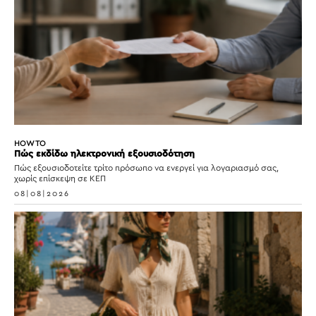
HOW TO
Πώς εκδίδω ηλεκτρονική εξουσιοδότηση
Πώς εξουσιοδοτείτε τρίτο πρόσωπο να ενεργεί για λογαριασμό σας,
χωρίς επίσκεψη σε ΚΕΠ
08|08|2026