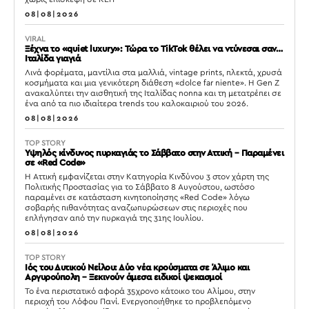
08|08|2026
VIRAL
Ξέχνα το «quiet luxury»: Τώρα το TikTok θέλει να ντύνεσαι σαν…
Ιταλίδα γιαγιά
Λινά φορέματα, μαντίλια στα μαλλιά, vintage prints, πλεκτά, χρυσά
κοσμήματα και μια γενικότερη διάθεση «dolce far niente». Η Gen Z
ανακαλύπτει την αισθητική της Ιταλίδας nonna και τη μετατρέπει σε
ένα από τα πιο ιδιαίτερα trends του καλοκαιριού του 2026.
08|08|2026
TOP STORY
Υψηλός κίνδυνος πυρκαγιάς το Σάββατο στην Αττική – Παραμένει
σε «Red Code»
Η Αττική εμφανίζεται στην Κατηγορία Κινδύνου 3 στον χάρτη της
Πολιτικής Προστασίας για το Σάββατο 8 Αυγούστου, ωστόσο
παραμένει σε κατάσταση κινητοποίησης «Red Code» λόγω
σοβαρής πιθανότητας αναζωπυρώσεων στις περιοχές που
επλήγησαν από την πυρκαγιά της 31ης Ιουλίου.
08|08|2026
TOP STORY
Ιός του Δυτικού Νείλου: Δύο νέα κρούσματα σε Άλιμο και
Αργυρούπολη – Ξεκινούν άμεσα ειδικοί ψεκασμοί
Το ένα περιστατικό αφορά 35χρονο κάτοικο του Αλίμου, στην
περιοχή του Λόφου Πανί. Ενεργοποιήθηκε το προβλεπόμενο