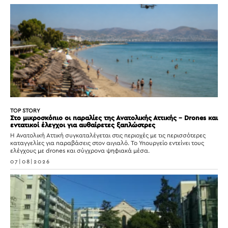
TOP STORY
Στο μικροσκόπιο οι παραλίες της Ανατολικής Αττικής – Drones και
εντατικοί έλεγχοι για αυθαίρετες ξαπλώστρες
Η Ανατολική Αττική συγκαταλέγεται στις περιοχές με τις περισσότερες
καταγγελίες για παραβάσεις στον αιγιαλό. Το Υπουργείο εντείνει τους
ελέγχους με drones και σύγχρονα ψηφιακά μέσα.
07|08|2026