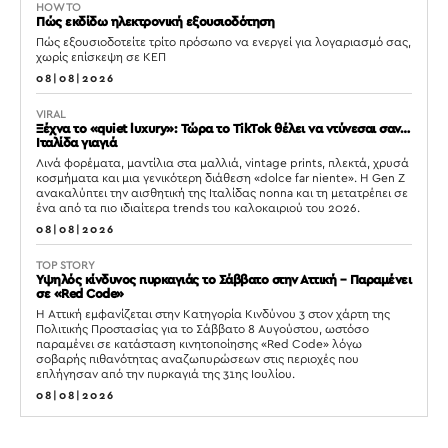
HOW TO
Πώς εκδίδω ηλεκτρονική εξουσιοδότηση
Πώς εξουσιοδοτείτε τρίτο πρόσωπο να ενεργεί για λογαριασμό σας,
χωρίς επίσκεψη σε ΚΕΠ
08|08|2026
VIRAL
Ξέχνα το «quiet luxury»: Τώρα το TikTok θέλει να ντύνεσαι σαν…
Ιταλίδα γιαγιά
Λινά φορέματα, μαντίλια στα μαλλιά, vintage prints, πλεκτά, χρυσά
κοσμήματα και μια γενικότερη διάθεση «dolce far niente». Η Gen Z
ανακαλύπτει την αισθητική της Ιταλίδας nonna και τη μετατρέπει σε
ένα από τα πιο ιδιαίτερα trends του καλοκαιριού του 2026.
08|08|2026
TOP STORY
Υψηλός κίνδυνος πυρκαγιάς το Σάββατο στην Αττική – Παραμένει
σε «Red Code»
Η Αττική εμφανίζεται στην Κατηγορία Κινδύνου 3 στον χάρτη της
Πολιτικής Προστασίας για το Σάββατο 8 Αυγούστου, ωστόσο
παραμένει σε κατάσταση κινητοποίησης «Red Code» λόγω
σοβαρής πιθανότητας αναζωπυρώσεων στις περιοχές που
επλήγησαν από την πυρκαγιά της 31ης Ιουλίου.
08|08|2026