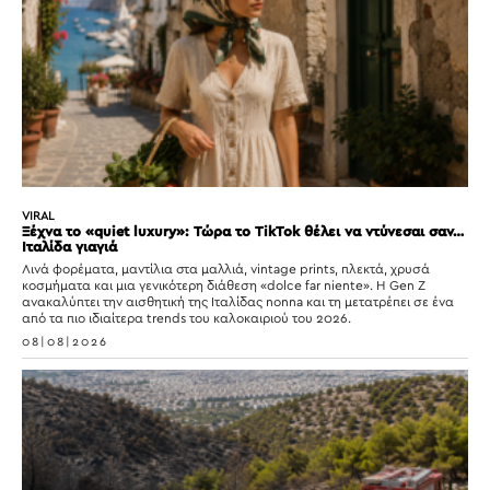
VIRAL
Ξέχνα το «quiet luxury»: Τώρα το TikTok θέλει να ντύνεσαι σαν…
Ιταλίδα γιαγιά
Λινά φορέματα, μαντίλια στα μαλλιά, vintage prints, πλεκτά, χρυσά
κοσμήματα και μια γενικότερη διάθεση «dolce far niente». Η Gen Z
ανακαλύπτει την αισθητική της Ιταλίδας nonna και τη μετατρέπει σε ένα
από τα πιο ιδιαίτερα trends του καλοκαιριού του 2026.
08|08|2026