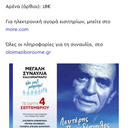
Αρένα (όρθιοι):
1
8
€
Για ηλεκτρονική αγορά εισιτηρίων,
μπείτε στο
more
.
com
Ό
λες
οι
πληροφορίες για τη συναυλία, στο
oloimaziboroume
.
gr