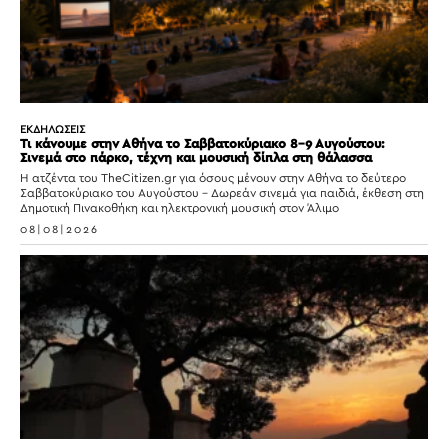
ΕΚΔΗΛΩΣΕΙΣ
Τι κάνουμε στην Αθήνα το Σαββατοκύριακο 8-9 Αυγούστου:
Σινεμά στο πάρκο, τέχνη και μουσική δίπλα στη θάλασσα
Η ατζέντα του TheCitizen.gr για όσους μένουν στην Αθήνα το δεύτερο
Σαββατοκύριακο του Αυγούστου – Δωρεάν σινεμά για παιδιά, έκθεση στη
Δημοτική Πινακοθήκη και ηλεκτρονική μουσική στον Άλιμο
08|08|2026