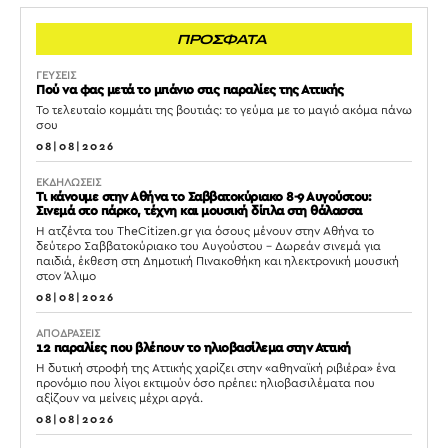
ΠΡΟΣΦΑΤΑ
ΓΕΥΣΕΙΣ
Πού να φας μετά το μπάνιο στις παραλίες της Αττικής
Το τελευταίο κομμάτι της βουτιάς: το γεύμα με το μαγιό ακόμα πάνω
σου
08|08|2026
ΕΚΔΗΛΩΣΕΙΣ
Τι κάνουμε στην Αθήνα το Σαββατοκύριακο 8-9 Αυγούστου:
Σινεμά στο πάρκο, τέχνη και μουσική δίπλα στη θάλασσα
Η ατζέντα του TheCitizen.gr για όσους μένουν στην Αθήνα το
δεύτερο Σαββατοκύριακο του Αυγούστου – Δωρεάν σινεμά για
παιδιά, έκθεση στη Δημοτική Πινακοθήκη και ηλεκτρονική μουσική
στον Άλιμο
08|08|2026
ΑΠΟΔΡΑΣΕΙΣ
12 παραλίες που βλέπουν το ηλιοβασίλεμα στην Αττική
Η δυτική στροφή της Αττικής χαρίζει στην «αθηναϊκή ριβιέρα» ένα
προνόμιο που λίγοι εκτιμούν όσο πρέπει: ηλιοβασιλέματα που
αξίζουν να μείνεις μέχρι αργά.
08|08|2026