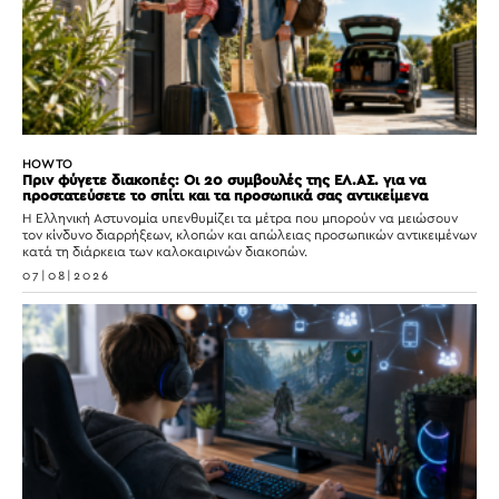
HOW TO
Πριν φύγετε διακοπές: Οι 20 συμβουλές της ΕΛ.ΑΣ. για να
προστατεύσετε το σπίτι και τα προσωπικά σας αντικείμενα
Η Ελληνική Αστυνομία υπενθυμίζει τα μέτρα που μπορούν να μειώσουν
τον κίνδυνο διαρρήξεων, κλοπών και απώλειας προσωπικών αντικειμένων
κατά τη διάρκεια των καλοκαιρινών διακοπών.
07|08|2026