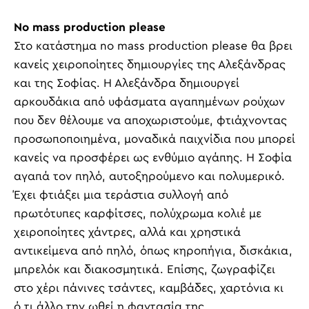
No mass production please
Στο κατάστημα
no
mass
production
please
θα βρει
κανείς χειροποίητες δημιουργίες της Αλεξάνδρας
και της Σοφίας. Η Αλεξάνδρα δημιουργεί
αρκουδάκια από υφάσματα αγαπημένων ρούχων
που δεν θέλουμε να αποχωριστούμε, φτιάχνοντας
προσωποποιημένα, μοναδικά παιχνίδια που μπορεί
κανείς να προσφέρει ως ενθύμιο αγάπης. Η Σοφία
αγαπά τον πηλό, αυτοξηρούμενο και πολυμερικό.
Έχει φτιάξει μια τεράστια συλλογή από
πρωτότυπες καρφίτσες, πολύχρωμα κολιέ με
χειροποίητες χάντρες, αλλά και χρηστικά
αντικείμενα από πηλό, όπως κηροπήγια, δισκάκια,
μπρελόκ και διακοσμητικά. Επίσης, ζωγραφίζει
στο χέρι πάνινες τσάντες, καμβάδες, χαρτόνια κι
ό,τι άλλο την ωθεί η φαντασία της.