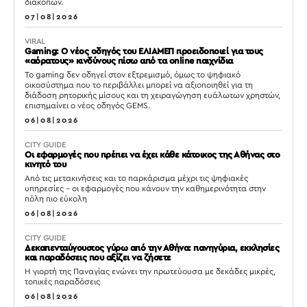
διακοπών.
07|08|2026
VIRAL
Gaming: Ο νέος οδηγός του ΕΛΙΑΜΕΠ προειδοποιεί για τους
«αόρατους» κινδύνους πίσω από τα online παιχνίδια
Το gaming δεν οδηγεί στον εξτρεμισμό, όμως το ψηφιακό
οικοσύστημα που το περιβάλλει μπορεί να αξιοποιηθεί για τη
διάδοση ρητορικής μίσους και τη χειραγώγηση ευάλωτων χρηστών,
επισημαίνει ο νέος οδηγός GEMS.
06|08|2026
CITY GUIDE
Οι εφαρμογές που πρέπει να έχει κάθε κάτοικος της Αθήνας στο
κινητό του
Από τις μετακινήσεις και το παρκάρισμα μέχρι τις ψηφιακές
υπηρεσίες – οι εφαρμογές που κάνουν την καθημερινότητα στην
πόλη πιο εύκολη
06|08|2026
CITY GUIDE
Δεκαπενταύγουστος γύρω από την Αθήνα: πανηγύρια, εκκλησίες
και παραδόσεις που αξίζει να ζήσετε
Η γιορτή της Παναγίας ενώνει την πρωτεύουσα με δεκάδες μικρές,
τοπικές παραδόσεις
06|08|2026