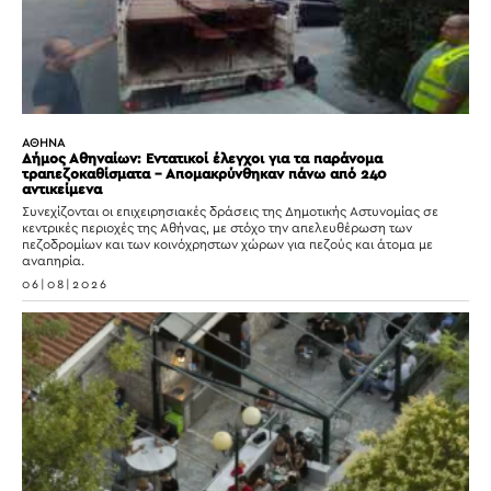
ΑΘΗΝΑ
Δήμος Αθηναίων: Εντατικοί έλεγχοι για τα παράνομα
τραπεζοκαθίσματα – Απομακρύνθηκαν πάνω από 240
αντικείμενα
Συνεχίζονται οι επιχειρησιακές δράσεις της Δημοτικής Αστυνομίας σε
κεντρικές περιοχές της Αθήνας, με στόχο την απελευθέρωση των
πεζοδρομίων και των κοινόχρηστων χώρων για πεζούς και άτομα με
αναπηρία.
06|08|2026