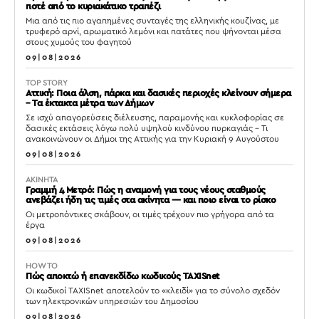
ποτέ από το κυριακάτικο τραπέζι
Μια από τις πιο αγαπημένες συνταγές της ελληνικής κουζίνας, με
τρυφερό αρνί, αρωματικό λεμόνι και πατάτες που ψήνονται μέσα
στους χυμούς του φαγητού
09|08|2026
TOP STORY
Αττική: Ποια άλση, πάρκα και δασικές περιοχές κλείνουν σήμερα
– Τα έκτακτα μέτρα των Δήμων
Σε ισχύ απαγορεύσεις διέλευσης, παραμονής και κυκλοφορίας σε
δασικές εκτάσεις λόγω πολύ υψηλού κινδύνου πυρκαγιάς – Τι
ανακοινώνουν οι Δήμοι της Αττικής για την Κυριακή 9 Αυγούστου
09|08|2026
ΑΚΙΝΗΤΑ
Γραμμή 4 Μετρό: Πώς η αναμονή για τους νέους σταθμούς
ανεβάζει ήδη τις τιμές στα ακίνητα — και ποιο είναι το ρίσκο
Οι μετροπόντικες σκάβουν, οι τιμές τρέχουν πιο γρήγορα από τα
έργα
09|08|2026
HOW TO
Πώς αποκτώ ή επανεκδίδω κωδικούς TAXISnet
Οι κωδικοί TAXISnet αποτελούν το «κλειδί» για το σύνολο σχεδόν
των ηλεκτρονικών υπηρεσιών του Δημοσίου
09|08|2026