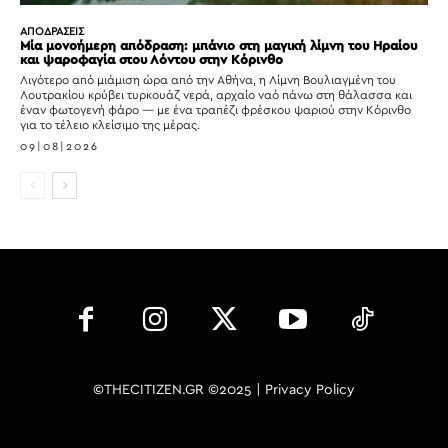
ΑΠΟΔΡΑΣΕΙΣ
Μία μονοήμερη απόδραση: μπάνιο στη μαγική λίμνη του Ηραίου
και ψαροφαγία στου Λόντου στην Κόρινθο
Λιγότερο από μιάμιση ώρα από την Αθήνα, η Λίμνη Βουλιαγμένη του
Λουτρακίου κρύβει τυρκουάζ νερά, αρχαίο ναό πάνω στη θάλασσα και
έναν φωτογενή φάρο — με ένα τραπέζι φρέσκου ψαριού στην Κόρινθο
για το τέλειο κλείσιμο της μέρας.
09|08|2026
©THECITIZEN.GR ©2025 |
Privacy Policy