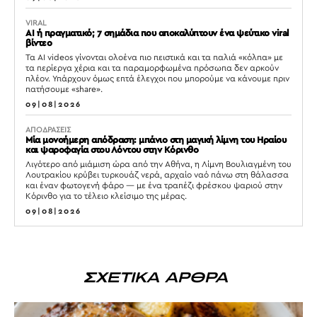
VIRAL
AI ή πραγματικό; 7 σημάδια που αποκαλύπτουν ένα ψεύτικο viral
βίντεο
Τα AI videos γίνονται ολοένα πιο πειστικά και τα παλιά «κόλπα» με
τα περίεργα χέρια και τα παραμορφωμένα πρόσωπα δεν αρκούν
πλέον. Υπάρχουν όμως επτά έλεγχοι που μπορούμε να κάνουμε πριν
πατήσουμε «share».
09|08|2026
ΑΠΟΔΡΑΣΕΙΣ
Μία μονοήμερη απόδραση: μπάνιο στη μαγική λίμνη του Ηραίου
και ψαροφαγία στου Λόντου στην Κόρινθο
Λιγότερο από μιάμιση ώρα από την Αθήνα, η Λίμνη Βουλιαγμένη του
Λουτρακίου κρύβει τυρκουάζ νερά, αρχαίο ναό πάνω στη θάλασσα
και έναν φωτογενή φάρο — με ένα τραπέζι φρέσκου ψαριού στην
Κόρινθο για το τέλειο κλείσιμο της μέρας.
09|08|2026
ΣΧΕΤΙΚΑ ΑΡΘΡΑ