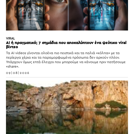
VIRAL
AI ή πραγματικό; 7 σημάδια που αποκαλύπτουν ένα ψεύτικο viral
βίντεο
Τα AI videos γίνονται ολοένα πιο πειστικά και τα παλιά «κόλπα» με τα
περίεργα χέρια και τα παραμορφωμένα πρόσωπα δεν αρκούν πλέον.
Υπάρχουν όμως επτά έλεγχοι που μπορούμε να κάνουμε πριν πατήσουμε
«share».
09|08|2026