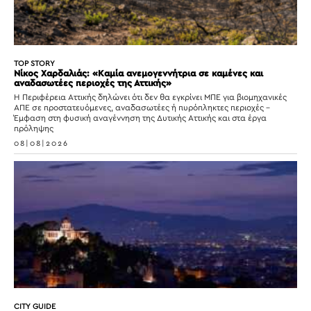
TOP STORY
Νίκος Χαρδαλιάς: «Καμία ανεμογεννήτρια σε καμένες και
αναδασωτέες περιοχές της Αττικής»
Η Περιφέρεια Αττικής δηλώνει ότι δεν θα εγκρίνει ΜΠΕ για βιομηχανικές
ΑΠΕ σε προστατευόμενες, αναδασωτέες ή πυρόπληκτες περιοχές –
Έμφαση στη φυσική αναγέννηση της Δυτικής Αττικής και στα έργα
πρόληψης
08|08|2026
CITY GUIDE