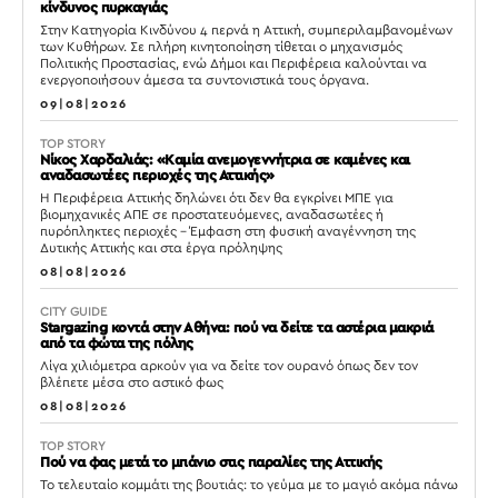
κίνδυνος πυρκαγιάς
Στην Κατηγορία Κινδύνου 4 περνά η Αττική, συμπεριλαμβανομένων
των Κυθήρων. Σε πλήρη κινητοποίηση τίθεται ο μηχανισμός
Πολιτικής Προστασίας, ενώ Δήμοι και Περιφέρεια καλούνται να
ενεργοποιήσουν άμεσα τα συντονιστικά τους όργανα.
09|08|2026
TOP STORY
Νίκος Χαρδαλιάς: «Καμία ανεμογεννήτρια σε καμένες και
αναδασωτέες περιοχές της Αττικής»
Η Περιφέρεια Αττικής δηλώνει ότι δεν θα εγκρίνει ΜΠΕ για
βιομηχανικές ΑΠΕ σε προστατευόμενες, αναδασωτέες ή
πυρόπληκτες περιοχές – Έμφαση στη φυσική αναγέννηση της
Δυτικής Αττικής και στα έργα πρόληψης
08|08|2026
CITY GUIDE
Stargazing κοντά στην Αθήνα: πού να δείτε τα αστέρια μακριά
από τα φώτα της πόλης
Λίγα χιλιόμετρα αρκούν για να δείτε τον ουρανό όπως δεν τον
βλέπετε μέσα στο αστικό φως
08|08|2026
TOP STORY
Πού να φας μετά το μπάνιο στις παραλίες της Αττικής
Το τελευταίο κομμάτι της βουτιάς: το γεύμα με το μαγιό ακόμα πάνω