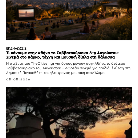
ΕΚΔΗΛΩΣΕΙΣ
Τι κάνουμε στην Αθήνα το Σαββατοκύριακο 8-9 Αυγούστου:
Σινεμά στο πάρκο, τέχνη και μουσική δίπλα στη θάλασσα
Η ατζέντα του TheCitizen.gr για όσους μένουν στην Αθήνα το δεύτερο
Σαββατοκύριακο του Αυγούστου – Δωρεάν σινεμά για παιδιά, έκθεση στη
Δημοτική Πινακοθήκη και ηλεκτρονική μουσική στον Άλιμο
08|08|2026