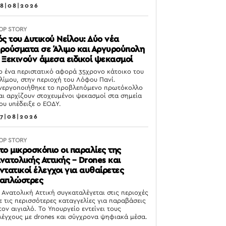
8|08|2026
OP STORY
ός του Δυτικού Νείλου: Δύο νέα
ρούσματα σε Άλιμο και Αργυρούπολη
 Ξεκινούν άμεσα ειδικοί ψεκασμοί
ο ένα περιστατικό αφορά 35χρονο κάτοικο του
λίμου, στην περιοχή του Λόφου Πανί.
νεργοποιήθηκε το προβλεπόμενο πρωτόκολλο
αι αρχίζουν στοχευμένοι ψεκασμοί στα σημεία
ου υπέδειξε ο ΕΟΔΥ.
7|08|2026
OP STORY
το μικροσκόπιο οι παραλίες της
νατολικής Αττικής – Drones και
ντατικοί έλεγχοι για αυθαίρετες
απλώστρες
 Ανατολική Αττική συγκαταλέγεται στις περιοχές
ε τις περισσότερες καταγγελίες για παραβάσεις
τον αιγιαλό. Το Υπουργείο εντείνει τους
λέγχους με drones και σύγχρονα ψηφιακά μέσα.