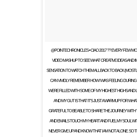
@POINTECHRONICLES • CIAO 2017 ?? EVERY FEW MON
VIDEO MASHUP TO SEE WHAT CREATIVE IDEAS AND IM
SENSATION TO WATCH THEM ALL BACK TO BACK (MOSTL
CAN VIVIDLY REMEMBER HOW I WAS FEELING DURING
WERE FILLED WITH SOME OF MY HIGHEST HIGHS AND 
AND MY GUT IS THAT IT’S JUST A WARMUP FOR WHAT
GRATEFUL TO BE ABLE TO SHARE THE JOURNEY WITH
AND EMAILS TOUCH MY HEART AND FUEL MY SOUL WI
NEVER GIVE UP AND KNOW THAT I AM NOT ALONE. SO 