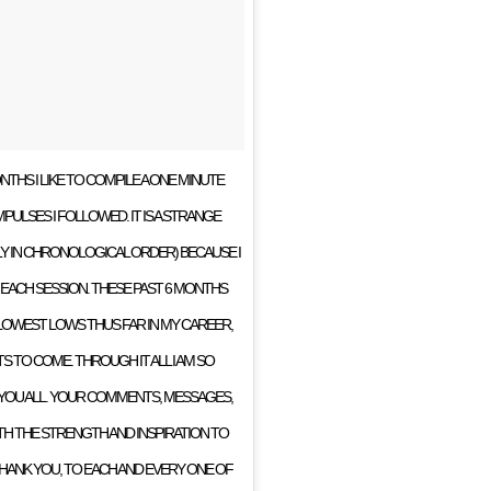
THS I LIKE TO COMPILE A ONE MINUTE
PULSES I FOLLOWED. IT IS A STRANGE
Y IN CHRONOLOGICAL ORDER) BECAUSE I
 EACH SESSION. THESE PAST 6 MONTHS
LOWEST LOWS THUS FAR IN MY CAREER,
S TO COME. THROUGH IT ALL I AM SO
 YOU ALL. YOUR COMMENTS, MESSAGES,
TH THE STRENGTH AND INSPIRATION TO
THANK YOU, TO EACH AND EVERY ONE OF