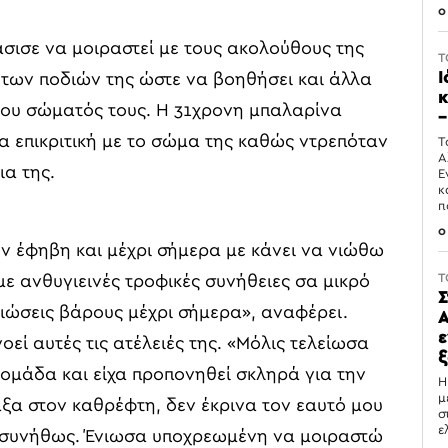
0
σισε να μοιραστεί με τους ακολούθους της
T
Ι
των ποδιών της ώστε να βοηθήσει και άλλα
κ
του σώματός τους. Η 31χρονη μπαλαρίνα
–
α επικριτική με το σώμα της καθώς ντρεπόταν
Τ
Α
ια της.
Ε
κ
π
0
υν έφηβη και μέχρι σήμερα με κάνει να νιώθω
T
ε ανθυγιεινές τροφικές συνήθειες σα μικρό
Σ
ειώσεις βάρους μέχρι σήμερα», αναφέρει.
Α
ε
εί αυτές τις ατέλειές της. «Μόλις τελείωσα
ξ
δομάδα και είχα προπονηθεί σκληρά για την
Η
μ
αξα στον καθρέφτη, δεν έκρινα τον εαυτό μου
σ
ε
ω συνήθως. Ένιωσα υποχρεωμένη να μοιραστώ