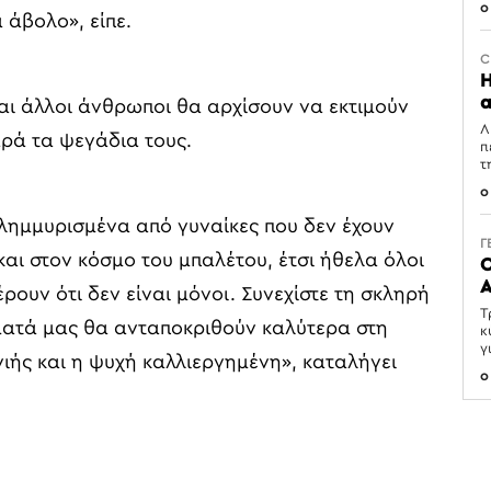
0
 άβολο», είπε.
C
Η
α
 και άλλοι άνθρωποι θα αρχίσουν να εκτιμούν
Λ
αρά τα ψεγάδια τους.
π
τ
0
 πλημμυρισμένα από γυναίκες που δεν έχουν
Γ
και στον κόσμο του μπαλέτου, έτσι ήθελα όλοι
Ο
Α
ρουν ότι δεν είναι μόνοι. Συνεχίστε τη σκληρή
Τ
ματά μας θα ανταποκριθούν καλύτερα στη
κ
γ
γιής και η ψυχή καλλιεργημένη», καταλήγει
0