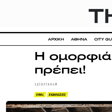
T
ΑΡΧΙΚΗ
ΑΘΗΝΑ
CITY GU
Η ομορφιά 
πρέπει!
13|07|2018
VIRAL
ΕΚΔΗΛΩΣΕΙΣ