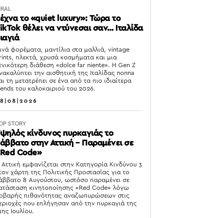
IRAL
έχνα το «quiet luxury»: Τώρα το
ikTok θέλει να ντύνεσαι σαν… Ιταλίδα
ιαγιά
ινά φορέματα, μαντίλια στα μαλλιά, vintage
rints, πλεκτά, χρυσά κοσμήματα και μια
ενικότερη διάθεση «dolce far niente». Η Gen Z
νακαλύπτει την αισθητική της Ιταλίδας nonna
αι τη μετατρέπει σε ένα από τα πιο ιδιαίτερα
rends του καλοκαιριού του 2026.
8|08|2026
OP STORY
ψηλός κίνδυνος πυρκαγιάς το
άββατο στην Αττική – Παραμένει σε
Red Code»
 Αττική εμφανίζεται στην Κατηγορία Κινδύνου 3
τον χάρτη της Πολιτικής Προστασίας για το
άββατο 8 Αυγούστου, ωστόσο παραμένει σε
ατάσταση κινητοποίησης «Red Code» λόγω
οβαρής πιθανότητας αναζωπυρώσεων στις
εριοχές που επλήγησαν από την πυρκαγιά της
1ης Ιουλίου.