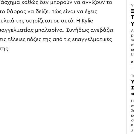
ν άσχημα καθώς δεν μπορούν να αγγίξουν το
V
Ξ
το θάρρος να δείξει πώς είναι να έχεις
T
λειά της στηρίζεται σε αυτό. Η Kylie
γ
επαγγελματίας μπαλαρίνα. Συνήθως ανεβάζει
Λ
p
ις τέλειες πόζες της από τις επαγγελματικές
γ
α
της.
κ
t
0
T
Υ
Σ
«
Η
σ
Σ
κ
σ
π
3