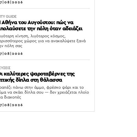
7|08|2026
ITY GUIDE
 Αθήνα του Αυγούστου: πώς να
πολαύσετε την πόλη όταν αδειάζει
ιγότερη κίνηση, λιγότερος κόσμος,
ερισσότερος χώρος για να ανακαλύψετε ξανά
ην πόλη σας
7|08|2026
ΕΥΣΕΙΣ
ι καλύτερες ψαροταβέρνες της
ττικής δίπλα στη θάλασσα
ραπέζι πάνω στην άμμο, φρέσκο ψάρι και το
ύμα να σκάει δίπλα σου — δεν χρειάζεται πλοίο
ια διακοπές
7|08|2026