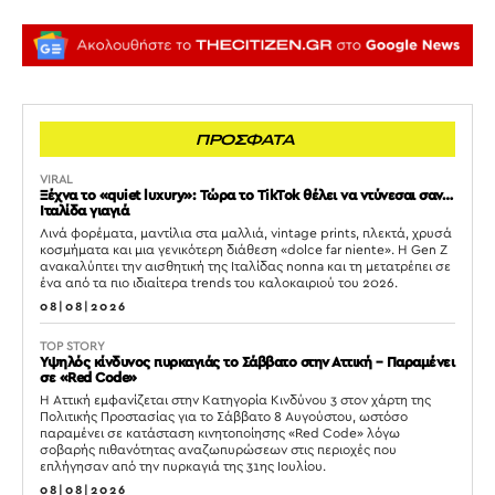
ΠΡΟΣΦΑΤΑ
VIRAL
Ξέχνα το «quiet luxury»: Τώρα το TikTok θέλει να ντύνεσαι σαν…
Ιταλίδα γιαγιά
Λινά φορέματα, μαντίλια στα μαλλιά, vintage prints, πλεκτά, χρυσά
κοσμήματα και μια γενικότερη διάθεση «dolce far niente». Η Gen Z
ανακαλύπτει την αισθητική της Ιταλίδας nonna και τη μετατρέπει σε
ένα από τα πιο ιδιαίτερα trends του καλοκαιριού του 2026.
08|08|2026
TOP STORY
Υψηλός κίνδυνος πυρκαγιάς το Σάββατο στην Αττική – Παραμένει
σε «Red Code»
Η Αττική εμφανίζεται στην Κατηγορία Κινδύνου 3 στον χάρτη της
Πολιτικής Προστασίας για το Σάββατο 8 Αυγούστου, ωστόσο
παραμένει σε κατάσταση κινητοποίησης «Red Code» λόγω
σοβαρής πιθανότητας αναζωπυρώσεων στις περιοχές που
επλήγησαν από την πυρκαγιά της 31ης Ιουλίου.
08|08|2026