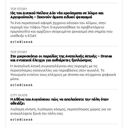
TOP STORY
Ιός του Δυτικού Νείλου: Δύο νέα κρούσματα σε Άλιμο και
Αργυρούπολη – Ξεκινούν άμεσα ειδικοί ψεκασμοί
Το ένα περιστατικό αφορά 35χρονο κάτοικο του Αλίμου, στην
περιοχή του Λόφου Πανί. Ενεργοποιήθηκε το προβλεπόμενο
πρωτόκολλο και αρχίζουν στοχευμένοι ψεκασμοί στα σημεία που
υπέδειξε ο ΕΟΔΥ.
07|08|2026
TOP STORY
Στο μικροσκόπιο οι παραλίες της Ανατολικής Αττικής – Drones
και εντατικοί έλεγχοι για αυθαίρετες ξαπλώστρες
Η Ανατολική Αττική συγκαταλέγεται στις περιοχές με τις
περισσότερες καταγγελίες για παραβάσεις στον αιγιαλό. Το
Υπουργείο εντείνει τους ελέγχους με drones και σύγχρονα ψηφιακά
μέσα.
07|08|2026
CITY GUIDE
Η Αθήνα του Αυγούστου: πώς να απολαύσετε την πόλη όταν
αδειάζει
Λιγότερη κίνηση, λιγότερος κόσμος, περισσότερος χώρος για να
ανακαλύψετε ξανά την πόλη σας
07|08|2026