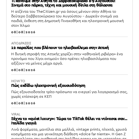
Τι κάνουμε στην Αθήνα το Σαββατοκύριακο 8-9 Αυγούστου:
Σινεμά στο πάρκο, τέχνη και μουσική δίπλα στη θάλασσα
Η ατζέντα του TheCitizen.gr για όσους μένουν στην Αθήνα το
δεύτερο Σαββατοκύριακο του Αυγούστου – Δωρεάν σινεμά για
παιδιά, έκθεση στη Δημοτική Πινακοθήκη και ηλεκτρονική μουσική
στον Άλιμο
08|08|2026
ΑΠΟΔΡΑΣΕΙΣ
12 παραλίες που βλέπουν το ηλιοβασίλεμα στην Αττική
Η δυτική στροφή της Αττικής χαρίζει στην «αθηναϊκή ριβιέρα» ένα
προνόμιο που λίγοι εκτιμούν όσο πρέπει: ηλιοβασιλέματα που
αξίζουν να μείνεις μέχρι αργά.
08|08|2026
HOW TO
Πώς εκδίδω ηλεκτρονική εξουσιοδότηση
Πώς εξουσιοδοτείτε τρίτο πρόσωπο να ενεργεί για λογαριασμό σας,
χωρίς επίσκεψη σε ΚΕΠ
08|08|2026
VIRAL
Ξέχνα το «quiet luxury»: Τώρα το TikTok θέλει να ντύνεσαι σαν…
Ιταλίδα γιαγιά
Λινά φορέματα, μαντίλια στα μαλλιά, vintage prints, πλεκτά, χρυσά
κοσμήματα και μια γενικότερη διάθεση «dolce far niente». Η Gen Z
ανακαλύπτει την αισθητική της Ιταλίδας nonna και τη μετατρέπει σε