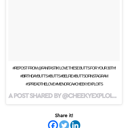
#REPOST FROM @FANITASTIK! LOVE THESE BUTTS FOR YOUR 30TH!
#BIRTHDAYBUTTS #BUTTS #BELFIE #BUTTSOFINSTAGRAM
#SPREADTHELOVE #MENORCA #CHEEKYEXPLOITS
A POST SHARED BY @CHEEKYEXPLOITS ON
Share it!