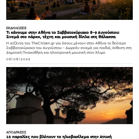
ΕΚΔΗΛΩΣΕΙΣ
Τι κάνουμε στην Αθήνα το Σαββατοκύριακο 8-9 Αυγούστου:
Σινεμά στο πάρκο, τέχνη και μουσική δίπλα στη θάλασσα
Η ατζέντα του TheCitizen.gr για όσους μένουν στην Αθήνα το δεύτερο
Σαββατοκύριακο του Αυγούστου – Δωρεάν σινεμά για παιδιά, έκθεση στη
Δημοτική Πινακοθήκη και ηλεκτρονική μουσική στον Άλιμο
08|08|2026
ΑΠΟΔΡΑΣΕΙΣ
12 παραλίες που βλέπουν το ηλιοβασίλεμα στην Αττική