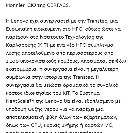
Monnier, CIO της CERFACS.
Η Lenovo έχει συνεργαστεί με την Transtec, μια
Ευρωπαϊκή ειδικευμένη στο HPC, ούτως ώστε να
παρέχουν στο Ινστιτούτο Τεχνολογίας της
Καρλσρούης (KIT) με ένα νέο HPC σύμπλεγμα
λύσης αποτελούμενο από περισσότερους από
1,100 υπολογιστικούς κόμβους. Αποτιμάται σε €6.9
εκατομμύρια, η συνεργασία είναι η μεγαλύτερη
συμφωνία στην ιστορία της Transtec. Η
συνεργασία θα μειώσει δραματικά το συνολικό
κόστος ιδιοκτησίας του KIT. Το Σύστημα
NeXtScale™ της Lenovo θα είναι εξοπλισμένο με
υποδομή ψύξης νερού για να παρέχει μια
αποτελεσματική ψύξη όλων των εξαρτημάτων,
όπως των CPU, κύριας μνήμης ή καρτών I/O,