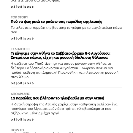
βλέπετε μέσα στο αστικό φως
08|08|2026
TOP STORY
Πού να φας μετά το μπάνιο στις παραλίες της Αττικής
Το τελευταίο κομμάτι της βουτιάς: το γεύμα με το μαγιό ακόμα πάνω
σου
08|08|2026
ΕΚΔΗΛΩΣΕΙΣ
Τι κάνουμε στην Αθήνα το Σαββατοκύριακο 8-9 Αυγούστου:
Σινεμά στο πάρκο, τέχνη και μουσική δίπλα στη θάλασσα
Η ατζέντα του TheCitizen.gr για όσους μένουν στην Αθήνα το
δεύτερο Σαββατοκύριακο του Αυγούστου – Δωρεάν σινεμά για
παιδιά, έκθεση στη Δημοτική Πινακοθήκη και ηλεκτρονική μουσική
στον Άλιμο
08|08|2026
ΑΠΟΔΡΑΣΕΙΣ
12 παραλίες που βλέπουν το ηλιοβασίλεμα στην Αττική
Η δυτική στροφή της Αττικής χαρίζει στην «αθηναϊκή ριβιέρα» ένα
προνόμιο που λίγοι εκτιμούν όσο πρέπει: ηλιοβασιλέματα που
αξίζουν να μείνεις μέχρι αργά.
08|08|2026
HOW TO