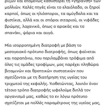
ριζών και επομένως καθυστερεί τη «γήρανση» των
μαλλιών. Καλές πηγές είναι το ελαιόλαδο, οι ξηροί
καρποί, όπως οι ηλιόσποροι, τα αμύγδαλα και τα
φιστίκια, αλλά και οι σπόροι σιταριού, οι νιφάδες
βρώμης, λαχανικά, όπως ο αρακάς και το
σπανάκι, ψάρια και αυγά.
Μία ισορροπημένη διατροφή με βάση το
μεσογειακό πρότυπο διατροφής, όπως φαίνεται
και παραπάνω, που περιλαμβάνει τρόφιμα από
όλες τις ομάδες τροφίμων, μας παρέχει πληθώρα
βιταμινών και θρεπτικών συστατικών που
σχετίζονται με τη διατήρηση της υγείας του
τριχωτού της κεφαλής. Υιοθετώντας, λοιπόν έναν
τέτοιο τρόπο διατροφής ωφελούμε διπλά τον
οργανισμό μας, καθώς το εν λόγω πρότυπο
σχετίζεται με πολλές παραμέτρους της υγείας μας,