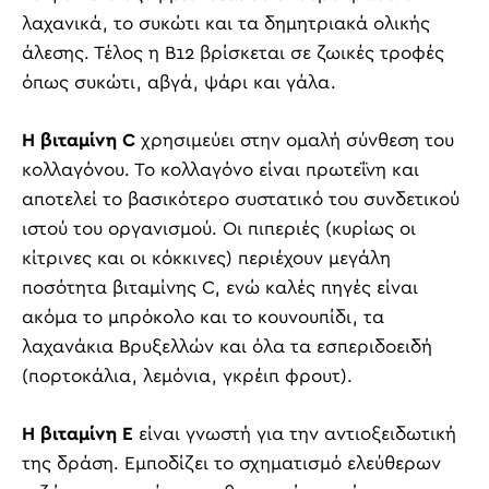
λαχανικά, το συκώτι και τα δημητριακά ολικής
άλεσης. Τέλος η Β12 βρίσκεται σε ζωικές τροφές
όπως συκώτι, αβγά, ψάρι και γάλα.
H βιταμίνη C
χρησιμεύει στην ομαλή σύνθεση του
κολλαγόνου. Το κολλαγόνο είναι πρωτεΐνη και
αποτελεί το βασικότερο συστατικό του συνδετικού
ιστού του οργανισμού. Οι πιπεριές (κυρίως οι
κίτρινες και οι κόκκινες) περιέχουν μεγάλη
ποσότητα βιταμίνης C, ενώ καλές πηγές είναι
ακόμα το μπρόκολο και το κουνουπίδι, τα
λαχανάκια Βρυξελλών και όλα τα εσπεριδοειδή
(πορτοκάλια, λεμόνια, γκρέιπ φρουτ).
H βιταμίνη E
είναι γνωστή για την αντιοξειδωτική
της δράση. Εμποδίζει το σχηματισμό ελεύθερων