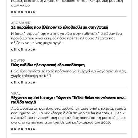
παιδιά, έκθεση στη Δημοτική Πινακοθήκη και ηλεκτρονική μουσική
στον Άλιμο
08|08|2026
ΑΠΟΔΡΑΣΕΙΣ
12 παραλίες που βλέπουν το ηλιοβασίλεμα στην Αττική
Η δυτική στροφή της Αττικής χαρίζει στην «αθηναϊκή ριβιέρα» ένα
προνόμιο που λίγοι εκτιμούν όσο πρέπει: ηλιοβασιλέματα που
αξίζουν να μείνεις μέχρι αργά.
08|08|2026
HOW TO
Πώς εκδίδω ηλεκτρονική εξουσιοδότηση
Πώς εξουσιοδοτείτε τρίτο πρόσωπο να ενεργεί για λογαριασμό σας,
χωρίς επίσκεψη σε ΚΕΠ
08|08|2026
VIRAL
Ξέχνα το «quiet luxury»: Τώρα το TikTok θέλει να ντύνεσαι σαν…
Ιταλίδα γιαγιά
Λινά φορέματα, μαντίλια στα μαλλιά, vintage prints, πλεκτά, χρυσά
κοσμήματα και μια γενικότερη διάθεση «dolce far niente». Η Gen Z
ανακαλύπτει την αισθητική της Ιταλίδας nonna και τη μετατρέπει σε
ένα από τα πιο ιδιαίτερα trends του καλοκαιριού του 2026.
08|08|2026