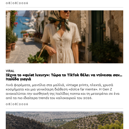
08|08|2026
VIRAL
Ξέχνα το «quiet luxury»: Τώρα το TikTok θέλει να ντύνεσαι σαν…
Ιταλίδα γιαγιά
Λινά φορέματα, μαντίλια στα μαλλιά, vintage prints, πλεκτά, χρυσά
κοσμήματα και μια γενικότερη διάθεση «dolce far niente». Η Gen Z
ανακαλύπτει την αισθητική της Ιταλίδας nonna και τη μετατρέπει σε ένα
από τα πιο ιδιαίτερα trends του καλοκαιριού του 2026.
08|08|2026