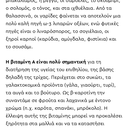
μπακαλιάρος, η ρέγγα, οι σαρδέλες, το σκουμπρί,
ο σολομός, ο τόνος, και στα ιχθυέλαια. Από τα
θαλασσινά, οι γαρίδες φαίνεται να αποτελούν μια
πολύ καλή πηγή ω-3 λιπαρών οξέων, ενώ φυτικές
πηγές είναι ο λιναρόσπορος, το σογιέλαιο, οι
ξηροί καρποί (καρύδια, αμύγδαλα, φιστίκια) και
το σουσάμι.
H βιταμίνη A είναι πολύ σημαντική
για τη
διατήρηση της υγείας του επιθηλίου, της βάσης
δηλαδή της τρίχας. Περιέχεται στο συκώτι, τα
γαλακτοκομικά προϊόντα (γάλα, γιαούρτι, τυρί),
τα αυγά και το βούτυρο. Ως β-καροτίνη την
συναντάμε σε φρούτα και λαχανικά με έντονο
χρώμα (π.χ. καρότα, σπανάκι, μπρόκολο). H
έλλειψη αυτής της βιταμίνης μπορεί να προκαλέσει
ξηρότητα στα μαλλιά και να τα καταστήσει