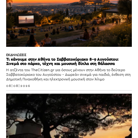
ΕΚΔΗΛΩΣΕΙΣ
Τι κάνουμε στην Αθήνα το Σαββατοκύριακο 8-9 Αυγούστου:
Σινεμά στο πάρκο, τέχνη και μουσική δίπλα στη θάλασσα
Η ατζέντα του TheCitizen.gr για όσους μένουν στην Αθήνα το δεύτερο
Σαββατοκύριακο του Αυγούστου – Δωρεάν σινεμά για παιδιά, έκθεση στη
Δημοτική Πινακοθήκη και ηλεκτρονική μουσική στον Άλιμο
08|08|2026