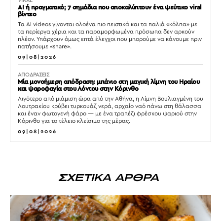
VIRAL
AI ή πραγματικό; 7 σημάδια που αποκαλύπτουν ένα ψεύτικο viral
βίντεο
Τα AI videos γίνονται ολοένα πιο πειστικά και τα παλιά «κόλπα» με
τα περίεργα χέρια και τα παραμορφωμένα πρόσωπα δεν αρκούν
πλέον. Υπάρχουν όμως επτά έλεγχοι που μπορούμε να κάνουμε πριν
πατήσουμε «share».
09|08|2026
ΑΠΟΔΡΑΣΕΙΣ
Μία μονοήμερη απόδραση: μπάνιο στη μαγική λίμνη του Ηραίου
και ψαροφαγία στου Λόντου στην Κόρινθο
Λιγότερο από μιάμιση ώρα από την Αθήνα, η Λίμνη Βουλιαγμένη του
Λουτρακίου κρύβει τυρκουάζ νερά, αρχαίο ναό πάνω στη θάλασσα
και έναν φωτογενή φάρο — με ένα τραπέζι φρέσκου ψαριού στην
Κόρινθο για το τέλειο κλείσιμο της μέρας.
09|08|2026
ΣΧΕΤΙΚΑ ΑΡΘΡΑ