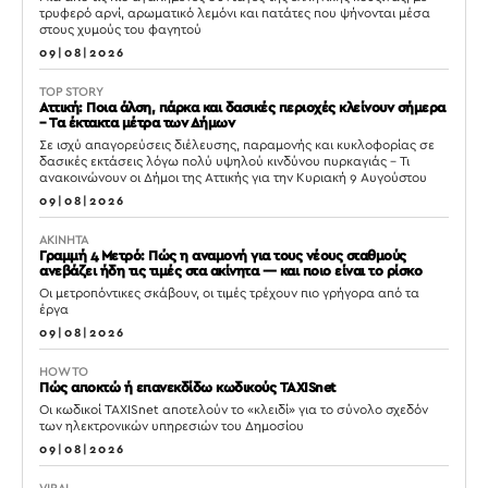
τρυφερό αρνί, αρωματικό λεμόνι και πατάτες που ψήνονται μέσα
στους χυμούς του φαγητού
09|08|2026
TOP STORY
Αττική: Ποια άλση, πάρκα και δασικές περιοχές κλείνουν σήμερα
– Τα έκτακτα μέτρα των Δήμων
Σε ισχύ απαγορεύσεις διέλευσης, παραμονής και κυκλοφορίας σε
δασικές εκτάσεις λόγω πολύ υψηλού κινδύνου πυρκαγιάς – Τι
ανακοινώνουν οι Δήμοι της Αττικής για την Κυριακή 9 Αυγούστου
09|08|2026
ΑΚΙΝΗΤΑ
Γραμμή 4 Μετρό: Πώς η αναμονή για τους νέους σταθμούς
ανεβάζει ήδη τις τιμές στα ακίνητα — και ποιο είναι το ρίσκο
Οι μετροπόντικες σκάβουν, οι τιμές τρέχουν πιο γρήγορα από τα
έργα
09|08|2026
HOW TO
Πώς αποκτώ ή επανεκδίδω κωδικούς TAXISnet
Οι κωδικοί TAXISnet αποτελούν το «κλειδί» για το σύνολο σχεδόν
των ηλεκτρονικών υπηρεσιών του Δημοσίου
09|08|2026