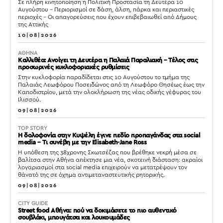
Σε πλήρη κινητοποίηση η Πολιτική Προστασία τη Δευτέρα 10
Αυγούστου – Περιορισμοί σε δάση, άλση, πάρκα και περιαστικές
περιοχές – Οι απαγορεύσεις που έχουν επιβεβαιωθεί από Δήμους
της Αττικής
10|08|2026
ΑΘΗΝΑ
Καλλιθέα: Ανοίγει τη Δευτέρα η Παλαιά Παραλιακή – Τέλος στις
προσωρινές κυκλοφοριακές ρυθμίσεις
Στην κυκλοφορία παραδίδεται στις 10 Αυγούστου το τμήμα της
Παλαιάς Λεωφόρου Ποσειδώνος από τη Λεωφόρο Θησέως έως την
Καποδιστρίου, μετά την ολοκλήρωση της νέας οδικής γέφυρας του
Ιλισσού.
09|08|2026
TOP STORY
Η δολοφονία στην Κυψέλη έγινε πεδίο προπαγάνδας στα social
media – Τι συνέβη με την Elisabeth-Jane Ross
Η υπόθεση της 38χρονης Σκωτσέζας που βρέθηκε νεκρή μέσα σε
βαλίτσα στην Αθήνα απέκτησε μια νέα, σκοτεινή διάσταση: ακραίοι
λογαριασμοί στα social media επιχειρούν να μετατρέψουν τον
θάνατό της σε όχημα αντιμεταναστευτικής ρητορικής.
09|08|2026
CITY GUIDE
Street food Αθήνα: πού να δοκιμάσετε το πιο αυθεντικό
σουβλάκι, μπουγάτσα και λουκουμάδες