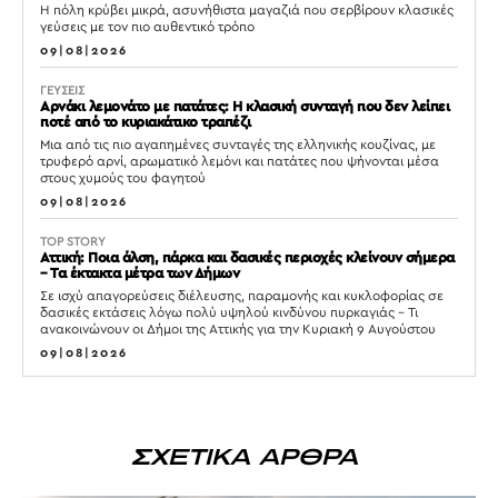
Η πόλη κρύβει μικρά, ασυνήθιστα μαγαζιά που σερβίρουν κλασικές
γεύσεις με τον πιο αυθεντικό τρόπο
09|08|2026
ΓΕΥΣΕΙΣ
Αρνάκι λεμονάτο με πατάτες: Η κλασική συνταγή που δεν λείπει
ποτέ από το κυριακάτικο τραπέζι
Μια από τις πιο αγαπημένες συνταγές της ελληνικής κουζίνας, με
τρυφερό αρνί, αρωματικό λεμόνι και πατάτες που ψήνονται μέσα
στους χυμούς του φαγητού
09|08|2026
TOP STORY
Αττική: Ποια άλση, πάρκα και δασικές περιοχές κλείνουν σήμερα
– Τα έκτακτα μέτρα των Δήμων
Σε ισχύ απαγορεύσεις διέλευσης, παραμονής και κυκλοφορίας σε
δασικές εκτάσεις λόγω πολύ υψηλού κινδύνου πυρκαγιάς – Τι
ανακοινώνουν οι Δήμοι της Αττικής για την Κυριακή 9 Αυγούστου
09|08|2026
ΣΧΕΤΙΚΑ ΑΡΘΡΑ