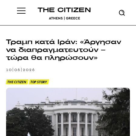
THE CITIZEN
ATHENS | GREECE
Τραμπ κατά Ιράν: «Άργησαν
να διαπραγματευτούν –
τώρα θα πληρώσουν»
10|06|2026
THE CITIZEN
TOP STORY