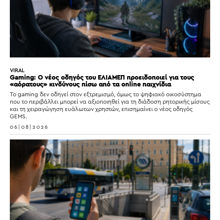
VIRAL
Gaming: Ο νέος οδηγός του ΕΛΙΑΜΕΠ προειδοποιεί για τους
«αόρατους» κινδύνους πίσω από τα online παιχνίδια
Το gaming δεν οδηγεί στον εξτρεμισμό, όμως το ψηφιακό οικοσύστημα
που το περιβάλλει μπορεί να αξιοποιηθεί για τη διάδοση ρητορικής μίσους
και τη χειραγώγηση ευάλωτων χρηστών, επισημαίνει ο νέος οδηγός
GEMS.
06|08|2026