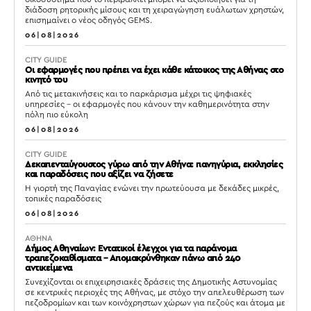
διάδοση ρητορικής μίσους και τη χειραγώγηση ευάλωτων χρηστών,
επισημαίνει ο νέος οδηγός GEMS.
06|08|2026
CITY GUIDE
Οι εφαρμογές που πρέπει να έχει κάθε κάτοικος της Αθήνας στο
κινητό του
Από τις μετακινήσεις και το παρκάρισμα μέχρι τις ψηφιακές
υπηρεσίες – οι εφαρμογές που κάνουν την καθημερινότητα στην
πόλη πιο εύκολη
06|08|2026
CITY GUIDE
Δεκαπενταύγουστος γύρω από την Αθήνα: πανηγύρια, εκκλησίες
και παραδόσεις που αξίζει να ζήσετε
Η γιορτή της Παναγίας ενώνει την πρωτεύουσα με δεκάδες μικρές,
τοπικές παραδόσεις
06|08|2026
ΑΘΗΝΑ
Δήμος Αθηναίων: Εντατικοί έλεγχοι για τα παράνομα
τραπεζοκαθίσματα – Απομακρύνθηκαν πάνω από 240
αντικείμενα
Συνεχίζονται οι επιχειρησιακές δράσεις της Δημοτικής Αστυνομίας
σε κεντρικές περιοχές της Αθήνας, με στόχο την απελευθέρωση των
πεζοδρομίων και των κοινόχρηστων χώρων για πεζούς και άτομα με