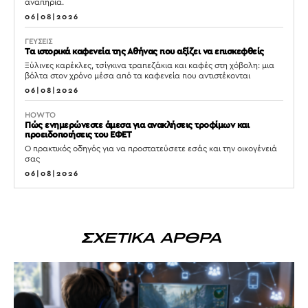
αναπηρία.
06|08|2026
ΓΕΥΣΕΙΣ
Τα ιστορικά καφενεία της Αθήνας που αξίζει να επισκεφθείς
Ξύλινες καρέκλες, τσίγκινα τραπεζάκια και καφές στη χόβολη: μια
βόλτα στον χρόνο μέσα από τα καφενεία που αντιστέκονται
06|08|2026
HOW TO
Πώς ενημερώνεστε άμεσα για ανακλήσεις τροφίμων και
προειδοποιήσεις του ΕΦΕΤ
Ο πρακτικός οδηγός για να προστατεύσετε εσάς και την οικογένειά
σας
06|08|2026
ΣΧΕΤΙΚΑ ΑΡΘΡΑ