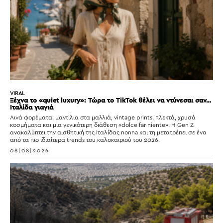
VIRAL
Ξέχνα το «quiet luxury»: Τώρα το TikTok θέλει να ντύνεσαι σαν…
Ιταλίδα γιαγιά
Λινά φορέματα, μαντίλια στα μαλλιά, vintage prints, πλεκτά, χρυσά
κοσμήματα και μια γενικότερη διάθεση «dolce far niente». Η Gen Z
ανακαλύπτει την αισθητική της Ιταλίδας nonna και τη μετατρέπει σε ένα
από τα πιο ιδιαίτερα trends του καλοκαιριού του 2026.
08|08|2026