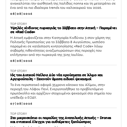
ανακαλύπτει την αισθητική της Ιταλίδας nonna και τη μετατρέπει σε
ένα από τα πιο ιδιαίτερα trends του καλοκαιριού του 2026.
08|08|2026
TOP STORY
Υψηλός κίνδυνος πυρκαγιάς το Σάββατο στην Αττική – Παραμένει
σε «Red Code»
Η Αττική εμφανίζεται στην Κατηγορία Κινδύνου 3 στον χάρτη της
Πολιτικής Προστασίας για το Σάββατο 8 Αυγούστου, ωστόσο
παραμένει σε κατάσταση κινητοποίησης «Red Code» λόγω
σοβαρής πιθανότητας αναζωπυρώσεων στις περιοχές που
επλήγησαν από την πυρκαγιά της 31ης Ιουλίου.
08|08|2026
TOP STORY
Ιός του Δυτικού Νείλου: Δύο νέα κρούσματα σε Άλιμο και
Αργυρούπολη – Ξεκινούν άμεσα ειδικοί ψεκασμοί
Το ένα περιστατικό αφορά 35χρονο κάτοικο του Αλίμου, στην
περιοχή του Λόφου Πανί. Ενεργοποιήθηκε το προβλεπόμενο
πρωτόκολλο και αρχίζουν στοχευμένοι ψεκασμοί στα σημεία που
υπέδειξε ο ΕΟΔΥ.
07|08|2026
TOP STORY
Στο μικροσκόπιο οι παραλίες της Ανατολικής Αττικής – Drones
και εντατικοί έλεγχοι για αυθαίρετες ξαπλώστρες