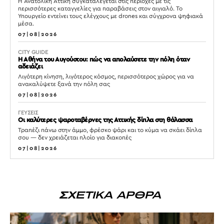
Η Ανατολική Αττική συγκαταλέγεται στις περιοχές με τις
περισσότερες καταγγελίες για παραβάσεις στον αιγιαλό. Το
Υπουργείο εντείνει τους ελέγχους με drones και σύγχρονα ψηφιακά
μέσα.
07|08|2026
CITY GUIDE
Η Αθήνα του Αυγούστου: πώς να απολαύσετε την πόλη όταν
αδειάζει
Λιγότερη κίνηση, λιγότερος κόσμος, περισσότερος χώρος για να
ανακαλύψετε ξανά την πόλη σας
07|08|2026
ΓΕΥΣΕΙΣ
Οι καλύτερες ψαροταβέρνες της Αττικής δίπλα στη θάλασσα
Τραπέζι πάνω στην άμμο, φρέσκο ψάρι και το κύμα να σκάει δίπλα
σου — δεν χρειάζεται πλοίο για διακοπές
07|08|2026
ΣΧΕΤΙΚΑ ΑΡΘΡΑ