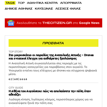
TAGS
TOP
ΑΘΛΗΤΙΚΑ ΚΕΝΤΡΑ
ΑΠΟΡΡΙΜΑΤΑ
ΔΗΜΟΣ ΑΘΗΝΑΣ
ΚΑΥΣΩΝΑΣ
ΛΕΣΧΕΣ ΦΙΛΙΑΣ
ΠΡΟΣΦΑΤΑ
TOP STORY
Στο μικροσκόπιο οι παραλίες της Ανατολικής Αττικής – Drones
και εντατικοί έλεγχοι για αυθαίρετες ξαπλώστρες
Η Ανατολική Αττική συγκαταλέγεται στις περιοχές με τις
περισσότερες καταγγελίες για παραβάσεις στον αιγιαλό. Το
Υπουργείο εντείνει τους ελέγχους με drones και σύγχρονα ψηφιακά
μέσα.
07|08|2026
CITY GUIDE
Η Αθήνα του Αυγούστου: πώς να απολαύσετε την πόλη όταν
αδειάζει
Λιγότερη κίνηση, λιγότερος κόσμος, περισσότερος χώρος για να
ανακαλύψετε ξανά την πόλη σας