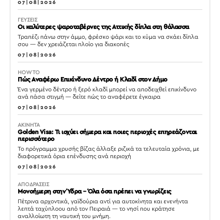
07|08|2026
ΓΕΥΣΕΙΣ
Οι καλύτερες ψαροταβέρνες της Αττικής δίπλα στη θάλασσα
Τραπέζι πάνω στην άμμο, φρέσκο ψάρι και το κύμα να σκάει δίπλα
σου — δεν χρειάζεται πλοίο για διακοπές
07|08|2026
HOW TO
Πώς Αναφέρω Επικίνδυνο Δέντρο ή Κλαδί στον Δήμο
Ένα γερμένο δέντρο ή ξερό κλαδί μπορεί να αποδειχθεί επικίνδυνο
ανά πάσα στιγμή — δείτε πώς το αναφέρετε έγκαιρα
07|08|2026
ΑΚΙΝΗΤΑ
Golden Visa: Τι ισχύει σήμερα και ποιες περιοχές επηρεάζονται
περισσότερο
Το πρόγραμμα χρυσής βίζας άλλαξε ριζικά τα τελευταία χρόνια, με
διαφορετικά όρια επένδυσης ανά περιοχή
07|08|2026
ΑΠΟΔΡΑΣΕΙΣ
Μονοήμερη στην Ύδρα – Όλα όσα πρέπει να γνωρίζεις
Πέτρινα αρχοντικά, γαϊδούρια αντί για αυτοκίνητα και ενενήντα
λεπτά ταχύπλοου από τον Πειραιά — το νησί που κράτησε
αναλλοίωτη τη ναυτική του μνήμη.