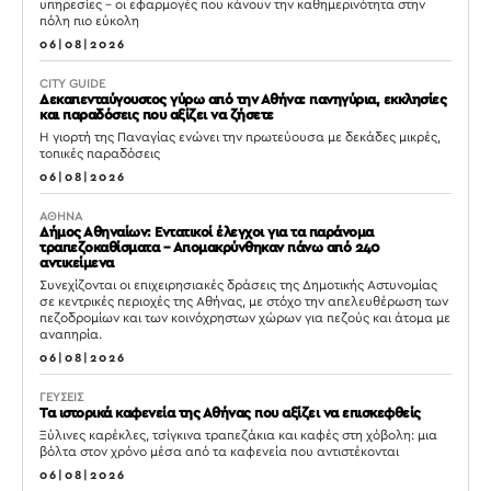
υπηρεσίες – οι εφαρμογές που κάνουν την καθημερινότητα στην
πόλη πιο εύκολη
06|08|2026
CITY GUIDE
Δεκαπενταύγουστος γύρω από την Αθήνα: πανηγύρια, εκκλησίες
και παραδόσεις που αξίζει να ζήσετε
Η γιορτή της Παναγίας ενώνει την πρωτεύουσα με δεκάδες μικρές,
τοπικές παραδόσεις
06|08|2026
ΑΘΗΝΑ
Δήμος Αθηναίων: Εντατικοί έλεγχοι για τα παράνομα
τραπεζοκαθίσματα – Απομακρύνθηκαν πάνω από 240
αντικείμενα
Συνεχίζονται οι επιχειρησιακές δράσεις της Δημοτικής Αστυνομίας
σε κεντρικές περιοχές της Αθήνας, με στόχο την απελευθέρωση των
πεζοδρομίων και των κοινόχρηστων χώρων για πεζούς και άτομα με
αναπηρία.
06|08|2026
ΓΕΥΣΕΙΣ
Τα ιστορικά καφενεία της Αθήνας που αξίζει να επισκεφθείς
Ξύλινες καρέκλες, τσίγκινα τραπεζάκια και καφές στη χόβολη: μια
βόλτα στον χρόνο μέσα από τα καφενεία που αντιστέκονται
06|08|2026