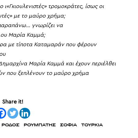
ο ι
«
Γκιουλενιστές
» τ
ρομοκράτες, ίσως οι
υτές
»
με το μαύρο χρήμα
;
 παραπάνω…
γνωρίζει
να
λου
Μαρία
Καμμά
;
ύρα
με τίποτα Καταμαράν που φέρουν
ου
Δημαρχίνα Μαρία Καμμά
και έχουν περιέλθει
ν που ξεπλένουν το
μαύρο χρήμα
Share it!
ΡΟΔΟΣ
ΡΟΥΜΠΑΤΗΣ
ΣΟΦΙΑ
ΤΟΥΡΚΙΑ