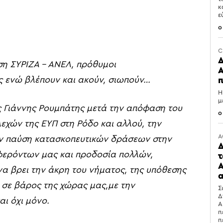
κ
ε
0
C
Δ
ηση
ΣΥΡΙΖΑ –
ΑΝΕΛ, πρόθυμοι
Α
ίς ενώ βλέπουν και ακούν, σιωπούν…
π
Η
μ
 Γιάννης Ρουμπάτης
μετά
την απόφαση του
0
λεχών της
ΕΥΠ
στη Ρόδο και αλλού
,
την
Α
ν παύση
κατασκοπευτικών δράσεων στην
Δ
φερόντων μας
και προδοσία πολλών,
τ
Α
να βρει
την άκρη του νήματος, της
υπόθεσης
α
 σε βάρος της
χώρας
μας
,
με την
Σ
Δ
αι όχι μόνο.
Α
π
π