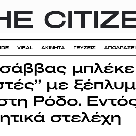
HE CITIZ
IDE
VIRAL
ΑΚΙΝΗΤΑ
ΓΕΥΣΕΙΣ
ΑΠΟΔΡΑΣΕΙ
ησάββας μπλέκε
ιστές” με ξέπλυ
στη Ρόδο. Εντό
ητικά στελέχη