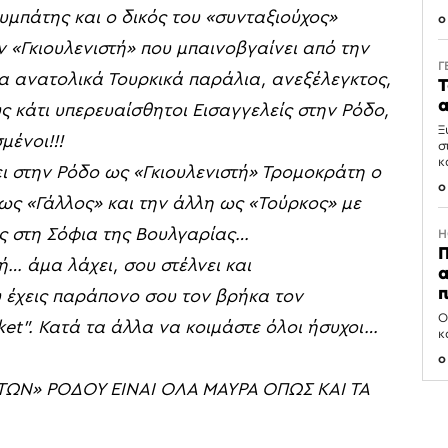
ουμπάτης
και ο δικός του
«
συνταξιούχος
»
0
ν
«
Γκιουλενιστή
»
που
μπαινοβγαίνει
από
την
Γ
α
ανατολικά Τουρκικά
παράλια,
ανεξέλεγκτος,
Τ
α
υς
κάτι υπερευαίσθητοι Εισαγγελείς
στην Ρόδο,
Ξ
μένοι!!!
σ
κ
ει στην Ρόδο ως
«
Γκιουλενιστή
»
Τρομοκράτη
ο
0
ως «Γάλλος» και την άλλη ως «Τούρκος» με
ς
στη Σόφια
της
Βουλγαρίας…
H
Π
τή…
άμα λάχει
,
σου στέλνει και
α
π
 έχεις
παράπονο
σου τον βρήκα
τον
Ο
ket
”
.
Κατά
τα άλλα να κοιμάστε όλοι ήσυχοι…
κ
0
ΤΩΝ» ΡΟΔΟΥ ΕΙΝΑΙ ΟΛΑ ΜΑΥΡΑ ΟΠΩΣ ΚΑΙ ΤΑ