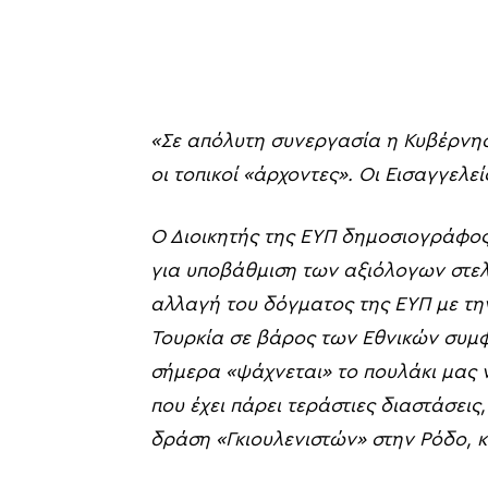
«Σε
απόλυτη συνεργασία η Κυβέρν
οι
τοπικοί
«
άρχοντες
»
. Οι Εισαγγελε
Ο Διοικητής της
ΕΥΠ δημοσιογράφος
για υποβάθμιση των αξιόλογων στε
αλλαγή του δόγματος της
ΕΥΠ με τη
Τουρκία
σε βάρος των
Εθνικών συμ
σήμερα
«
ψάχνεται
»
το πουλάκι μας
που έχει πάρει
τεράστιες
διαστάσεις,
δράση
«
Γκιουλενιστών
»
στην Ρόδο, κ