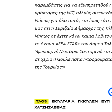
π
αρεμβάσεις
για
να εξυπηρετηθούν 
πράκτορες της
ΜΙΤ, αλλιώς οι
«
επενδ
Μήπως για όλα αυτά, και ίσως
κάτι
μας
πει
η
Συριζαία
Δήμαρχος
της
Τή
Μήπως ρε έχετε
κάνει καμιά λοβιτο
το
όνομα
«SEA STAR»
του Δήμου Τήλ
Υφυπουργέ
Νεκτάριε
Σαντορινιέ
και
σε χέρια
«
Γκιουλενιστών
»τ
ρομοκρατώ
της
Τουρκίας
;»
TAGS
ΒΟΥΛΓΑΡΙΑ
ΓΚΙΟΥΛΕΝ
ΕΥΠ
ΧΑΤΖΗΣΑΒΒΑΣ