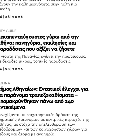
άνουν την καθημερινότητα στην πόλη πιο
ύκολη
6|08|2026
ITY GUIDE
εκαπενταύγουστος γύρω από την
θήνα: πανηγύρια, εκκλησίες και
αραδόσεις που αξίζει να ζήσετε
 γιορτή της Παναγίας ενώνει την πρωτεύουσα
ε δεκάδες μικρές, τοπικές παραδόσεις
6|08|2026
ΘΗΝΑ
ήμος Αθηναίων: Εντατικοί έλεγχοι για
α παράνομα τραπεζοκαθίσματα –
πομακρύνθηκαν πάνω από 240
ντικείμενα
υνεχίζονται οι επιχειρησιακές δράσεις της
ημοτικής Αστυνομίας σε κεντρικές περιοχές της
θήνας, με στόχο την απελευθέρωση των
εζοδρομίων και των κοινόχρηστων χώρων για
εζούς και άτομα με αναπηρία.