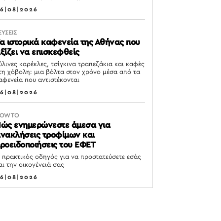
6|08|2026
ΕΥΣΕΙΣ
α ιστορικά καφενεία της Αθήνας που
ξίζει να επισκεφθείς
ύλινες καρέκλες, τσίγκινα τραπεζάκια και καφές
τη χόβολη: μια βόλτα στον χρόνο μέσα από τα
αφενεία που αντιστέκονται
6|08|2026
OW TO
ώς ενημερώνεστε άμεσα για
νακλήσεις τροφίμων και
ροειδοποιήσεις του ΕΦΕΤ
 πρακτικός οδηγός για να προστατεύσετε εσάς
αι την οικογένειά σας
6|08|2026