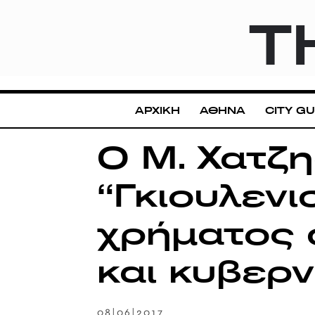
T
ΑΡΧΙΚΗ
ΑΘΗΝΑ
CITY GU
Ο Μ. Χατζ
“Γκιουλεν
χρήματος 
και κυβερν
08|06|2017