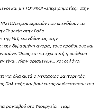
μενοι και μη ΤΟΥΡΚΟΙ
«
επιχειρηματίες
»
στην
ΕΝΙΣΤΩΝ
»τ
ρομοκρατών
που
επενδύουν τα
ην Τουρκία στην Ρόδο
ν της
ΜΙΤ,
ε
πενδύοντας στην
οι
την διψασμένη αγορά
,
τους
πρόθυμους
και
ενιστών
».
Όπως
και να έχει αυτή η υπόθεση
εν είναι
,
πλην
ορισμένων…
και οι λόγοι
τι
για όλα
αυτά
ο Νεκτάριος Σαντορινιός,
ής Πολιτικής και βουλευτής Δωδεκανήσου του
για ραντεβού
στο Υπουργείο…
Γιαμ