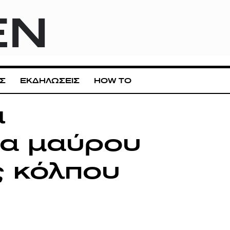
EN
Σ
ΕΚΔΗΛΩΣΕΙΣ
HOW TO
ι
μα μαύρου
ς κόλπου