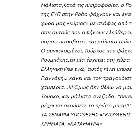
Μάλιστα
,
κατά
τις
πληροφορίες, ο Ρ
της
ΕΥΠ στην
Ρόδο ψάχνουν
και ένα
χώρα μας
«
κύριος
»
με
σκάφος
από
τ
σαν αυτούς που αφήνουν
ελεύθερο
παρότι παραβάτες και μάλιστα
οπλισ
Ο συγκεκριμένος Τούρκος που ψάχν
Ρουμπάτης
,
τη μία έρχεται
στη
χώρα 
Ελληνική
Visa
ενώ,
αυτός πίνει μπύρε
Γιαννάκη…
κάνει και τον τραγουδισ
χαμπέρια…
!!!
Όμως
δεν θέλω να μου
Τούρκο
,
και μάλιστα ανέξοδα,
“
bere
μέχρι να ακούσετε το πρώτο
μπαμ
!!!
ΤΑ ΣΕΝΑΡΙΑ ΥΠΟΘΕΣΗΣ «ΓΚΙΟΥΛΕΝΙΣ
ΧΡΗΜΑΤΑ, «ΚΑΤΑΜΑΥΡΑ»