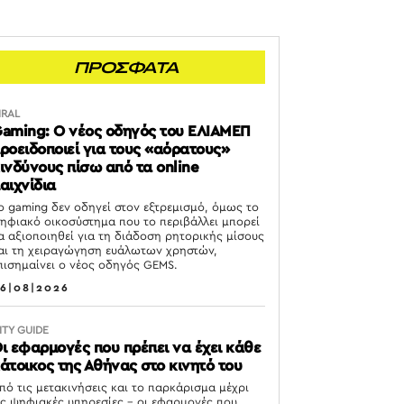
ΠΡΟΣΦΑΤΑ
IRAL
aming: Ο νέος οδηγός του ΕΛΙΑΜΕΠ
ροειδοποιεί για τους «αόρατους»
ινδύνους πίσω από τα online
αιχνίδια
ο gaming δεν οδηγεί στον εξτρεμισμό, όμως το
ηφιακό οικοσύστημα που το περιβάλλει μπορεί
α αξιοποιηθεί για τη διάδοση ρητορικής μίσους
αι τη χειραγώγηση ευάλωτων χρηστών,
πισημαίνει ο νέος οδηγός GEMS.
6|08|2026
ITY GUIDE
ι εφαρμογές που πρέπει να έχει κάθε
άτοικος της Αθήνας στο κινητό του
πό τις μετακινήσεις και το παρκάρισμα μέχρι
ις ψηφιακές υπηρεσίες – οι εφαρμογές που