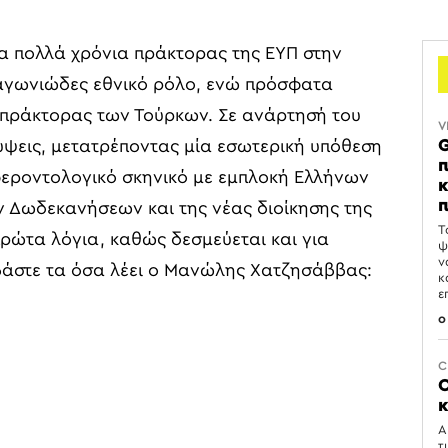
 πολλά χρόνια πράκτορας της ΕΥΠ στην
 αγωνιώδες εθνικό ρόλο, ενώ πρόσφατα
πράκτορας των Τούρκων. Σε ανάρτησή του
V
G
ύψεις, μετατρέποντας μία εσωτερική υπόθεση
π
μφεροντολογικό σκηνικό με εμπλοκή Ελλήνων
κ
π
ν Δωδεκανήσεων και της νέας διοίκησης της
Τ
πρώτα λόγια, καθώς δεσμεύεται και για
ψ
ν
αβάστε τα όσα λέει ο Μανώλης Χατζησάββας:
κ
ε
0
C
Ο
κ
Α
τ