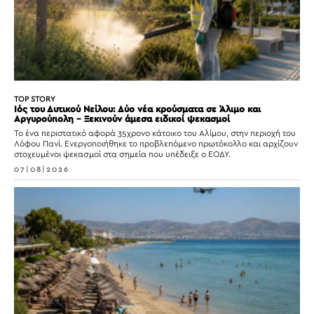
TOP STORY
Ιός του Δυτικού Νείλου: Δύο νέα κρούσματα σε Άλιμο και
Αργυρούπολη – Ξεκινούν άμεσα ειδικοί ψεκασμοί
Το ένα περιστατικό αφορά 35χρονο κάτοικο του Αλίμου, στην περιοχή του
Λόφου Πανί. Ενεργοποιήθηκε το προβλεπόμενο πρωτόκολλο και αρχίζουν
στοχευμένοι ψεκασμοί στα σημεία που υπέδειξε ο ΕΟΔΥ.
07|08|2026