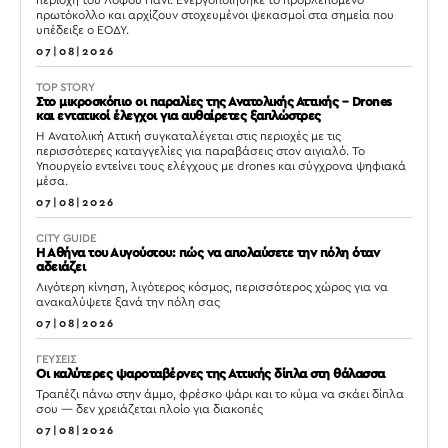
περιοχή του Λόφου Πανί. Ενεργοποιήθηκε το προβλεπόμενο
πρωτόκολλο και αρχίζουν στοχευμένοι ψεκασμοί στα σημεία που
υπέδειξε ο ΕΟΔΥ.
07|08|2026
TOP STORY
Στο μικροσκόπιο οι παραλίες της Ανατολικής Αττικής – Drones
και εντατικοί έλεγχοι για αυθαίρετες ξαπλώστρες
Η Ανατολική Αττική συγκαταλέγεται στις περιοχές με τις
περισσότερες καταγγελίες για παραβάσεις στον αιγιαλό. Το
Υπουργείο εντείνει τους ελέγχους με drones και σύγχρονα ψηφιακά
μέσα.
07|08|2026
CITY GUIDE
Η Αθήνα του Αυγούστου: πώς να απολαύσετε την πόλη όταν
αδειάζει
Λιγότερη κίνηση, λιγότερος κόσμος, περισσότερος χώρος για να
ανακαλύψετε ξανά την πόλη σας
07|08|2026
ΓΕΥΣΕΙΣ
Οι καλύτερες ψαροταβέρνες της Αττικής δίπλα στη θάλασσα
Τραπέζι πάνω στην άμμο, φρέσκο ψάρι και το κύμα να σκάει δίπλα
σου — δεν χρειάζεται πλοίο για διακοπές
07|08|2026