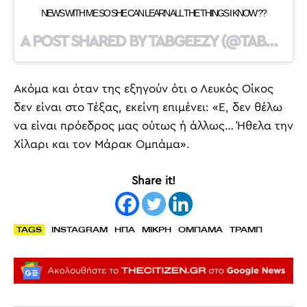
NEWS WITH ME SO SHE CAN LEARN ALL THE THINGS I KNOW ??
A POST SHARED BY TABGEEZY (@TABGEEZY) ON
Ακόμα και όταν της εξηγούν ότι ο Λευκός Οίκος
δεν είναι στο Τέξας, εκείνη επιμένει: «Ε, δεν θέλω
να είναι πρόεδρος μας ούτως ή άλλως… Ήθελα την
Χίλαρι και τον Μάρακ Ομπάμα».
Share it!
TAGS
INSTAGRAM
ΗΠΑ
ΜΙΚΡΗ
ΟΜΠΑΜΑ
ΤΡΑΜΠ