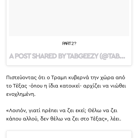
PART 2 ?
A POST SHARED BY TABGEEZY (@TABGEEZY) ON
Πιστεύοντας ότι ο Τραμπ κυβερνά την χώρα από
το Τέξας -όπου η ίδια κατοικεί- αρχίζει να νιώθει
ενοχλημένη.
«Λοιπόν, γιατί πρέπει να ζει εκεί; Θέλω να ζει
κάπου αλλού, δεν θέλω να ζει στο Τέξας», λέει.