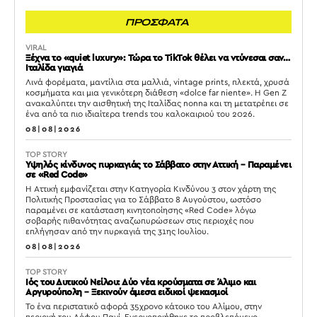
ΠΡΟΣΦΑΤΑ
VIRAL
Ξέχνα το «quiet luxury»: Τώρα το TikTok θέλει να ντύνεσαι σαν…
Ιταλίδα γιαγιά
Λινά φορέματα, μαντίλια στα μαλλιά, vintage prints, πλεκτά, χρυσά
κοσμήματα και μια γενικότερη διάθεση «dolce far niente». Η Gen Z
ανακαλύπτει την αισθητική της Ιταλίδας nonna και τη μετατρέπει σε
ένα από τα πιο ιδιαίτερα trends του καλοκαιριού του 2026.
08|08|2026
TOP STORY
Υψηλός κίνδυνος πυρκαγιάς το Σάββατο στην Αττική – Παραμένει
σε «Red Code»
Η Αττική εμφανίζεται στην Κατηγορία Κινδύνου 3 στον χάρτη της
Πολιτικής Προστασίας για το Σάββατο 8 Αυγούστου, ωστόσο
παραμένει σε κατάσταση κινητοποίησης «Red Code» λόγω
σοβαρής πιθανότητας αναζωπυρώσεων στις περιοχές που
επλήγησαν από την πυρκαγιά της 31ης Ιουλίου.
08|08|2026
TOP STORY
Ιός του Δυτικού Νείλου: Δύο νέα κρούσματα σε Άλιμο και
Αργυρούπολη – Ξεκινούν άμεσα ειδικοί ψεκασμοί
Το ένα περιστατικό αφορά 35χρονο κάτοικο του Αλίμου, στην