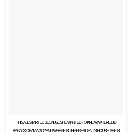
THIS ALL STARTED BECAUSE SHE WANTED TO KNOW, WHERE DID
BARACK OBAMA GO? AND WHERE IS THE PRESIDENT’S HOUSE. SHE IS