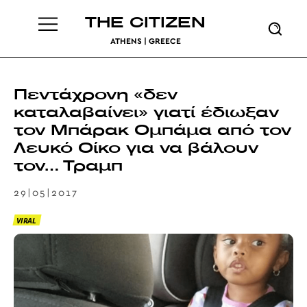
THE CITIZEN
ATHENS | GREECE
Πεντάχρονη «δεν
καταλαβαίνει» γιατί έδιωξαν
τον Μπάρακ Ομπάμα από τον
Λευκό Οίκο για να βάλουν
τον… Τραμπ
29|05|2017
VIRAL