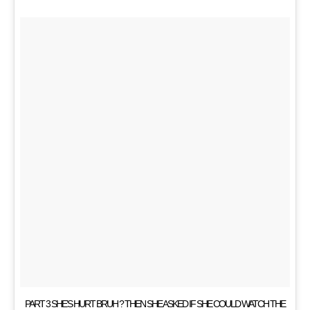
PART 3 SHE’S HURT BRUH ? THEN SHE ASKED IF SHE COULD WATCH THE