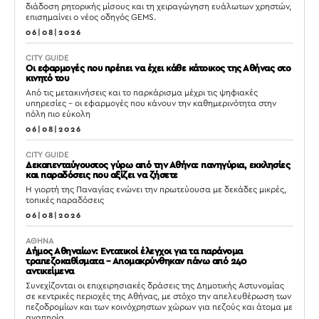
διάδοση ρητορικής μίσους και τη χειραγώγηση ευάλωτων χρηστών,
επισημαίνει ο νέος οδηγός GEMS.
06|08|2026
CITY GUIDE
Οι εφαρμογές που πρέπει να έχει κάθε κάτοικος της Αθήνας στο
κινητό του
Από τις μετακινήσεις και το παρκάρισμα μέχρι τις ψηφιακές
υπηρεσίες – οι εφαρμογές που κάνουν την καθημερινότητα στην
πόλη πιο εύκολη
06|08|2026
CITY GUIDE
Δεκαπενταύγουστος γύρω από την Αθήνα: πανηγύρια, εκκλησίες
και παραδόσεις που αξίζει να ζήσετε
Η γιορτή της Παναγίας ενώνει την πρωτεύουσα με δεκάδες μικρές,
τοπικές παραδόσεις
06|08|2026
ΑΘΗΝΑ
Δήμος Αθηναίων: Εντατικοί έλεγχοι για τα παράνομα
τραπεζοκαθίσματα – Απομακρύνθηκαν πάνω από 240
αντικείμενα
Συνεχίζονται οι επιχειρησιακές δράσεις της Δημοτικής Αστυνομίας
σε κεντρικές περιοχές της Αθήνας, με στόχο την απελευθέρωση των
πεζοδρομίων και των κοινόχρηστων χώρων για πεζούς και άτομα με
αναπηρία.